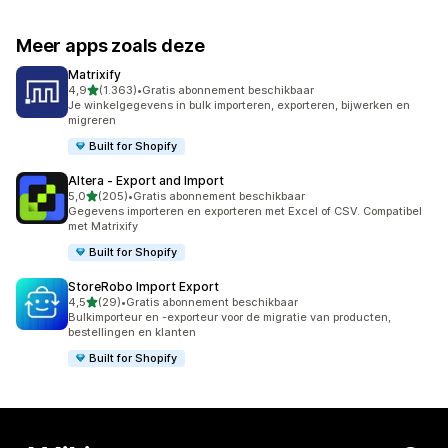
Meer apps zoals deze
Matrixify
van 5 sterren
4,9
(1.363)
•
Gratis abonnement beschikbaar
1363 recensies in totaal
Je winkelgegevens in bulk importeren, exporteren, bijwerken en
migreren
Built for Shopify
Altera ‑ Export and Import
van 5 sterren
5,0
(205)
•
Gratis abonnement beschikbaar
205 recensies in totaal
Gegevens importeren en exporteren met Excel of CSV. Compatibel
met Matrixify
Built for Shopify
StoreRobo Import Export
van 5 sterren
4,5
(29)
•
Gratis abonnement beschikbaar
29 recensies in totaal
Bulkimporteur en -exporteur voor de migratie van producten,
bestellingen en klanten
Built for Shopify