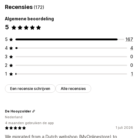
Recensies
(172)
Algemene beoordeling
5
5
167
4
4
3
0
2
0
1
1
Een recensie schrijven
Alle recensies
De Hooyzolder
Nederland
4 maanden gebruiken de app
1 juli 2026
We migrated from a Dutch webshop (MyOnlinestore) to