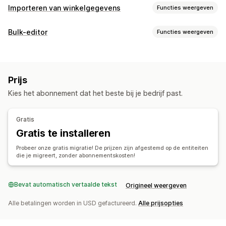
Importeren van winkelgegevens
Functies weergeven
Gegevenssynchronisatie
Bulk-editor
Functies weergeven
Automatische updates
Voorraadsynchronisatie
Bewerkbare bronnen
Synchronisatie van bestellingen
Synchronisatie van prijzen
Producten
Varianten
Bestellingen
Kortingen
Productsynchronisatie
Synchronisatie in real time
Prijs
Afbeeldingen
Prijzen
SKU's en barcodes
Tags
Gegevensmigratie
Kies het abonnement dat het beste bij je bedrijf past.
Beschrijvingen
Voorraad
Metavelden
Collecties
Bulkexport
Bulkimport
FTP/SFTP
Versleuteling
Acties
Ondersteuning van grote bestanden
CSV
Bulkupdates
Gratis
Verwijderen in bulk
Beeldoptimalisatie
SEO-updates
Collecties
Klanten
Kortingen
Voorraad
Metavelden
Gratis te installeren
Importeren en exporteren van CSV
Gegevensmigratie
Bestellingen
Producten
Recensies
Replatform
Probeer onze gratis migratie! De prijzen zijn afgestemd op de entiteiten
Gegevenssynchronisatie
Rollback
Bulkbewerkingen
die je migreert, zonder abonnementskosten!
Bevat automatisch vertaalde tekst
Origineel weergeven
Alle betalingen worden in USD gefactureerd.
Alle prijsopties