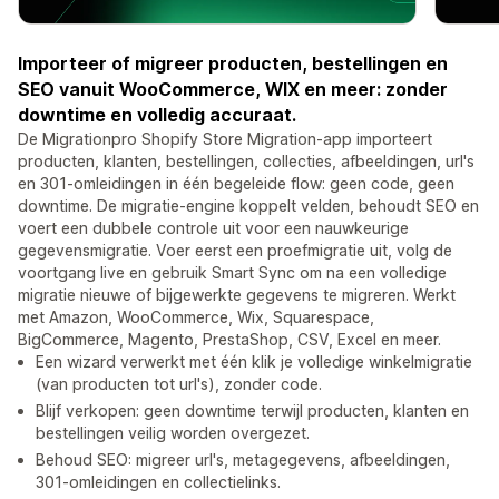
Importeer of migreer producten, bestellingen en
SEO vanuit WooCommerce, WIX en meer: zonder
downtime en volledig accuraat.
De Migrationpro Shopify Store Migration-app importeert
producten, klanten, bestellingen, collecties, afbeeldingen, url's
en 301-omleidingen in één begeleide flow: geen code, geen
downtime. De migratie-engine koppelt velden, behoudt SEO en
voert een dubbele controle uit voor een nauwkeurige
gegevensmigratie. Voer eerst een proefmigratie uit, volg de
voortgang live en gebruik Smart Sync om na een volledige
migratie nieuwe of bijgewerkte gegevens te migreren. Werkt
met Amazon, WooCommerce, Wix, Squarespace,
BigCommerce, Magento, PrestaShop, CSV, Excel en meer.
Een wizard verwerkt met één klik je volledige winkelmigratie
(van producten tot url's), zonder code.
Blijf verkopen: geen downtime terwijl producten, klanten en
bestellingen veilig worden overgezet.
Behoud SEO: migreer url's, metagegevens, afbeeldingen,
301-omleidingen en collectielinks.