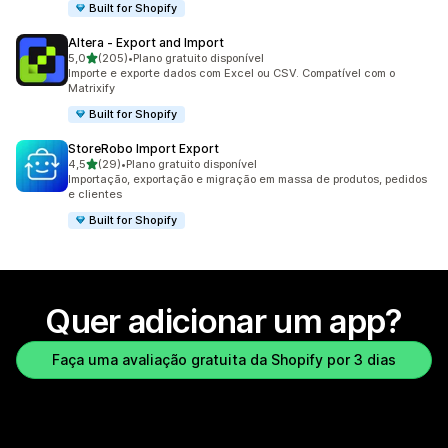
Built for Shopify
Altera ‑ Export and Import
de 5 estrelas
5,0
(205)
•
Plano gratuito disponível
205 avaliações ao todo
Importe e exporte dados com Excel ou CSV. Compatível com o
Matrixify
Built for Shopify
StoreRobo Import Export
de 5 estrelas
4,5
(29)
•
Plano gratuito disponível
29 avaliações ao todo
Importação, exportação e migração em massa de produtos, pedidos
e clientes
Built for Shopify
Quer adicionar um app?
Faça uma avaliação gratuita da Shopify por 3 dias