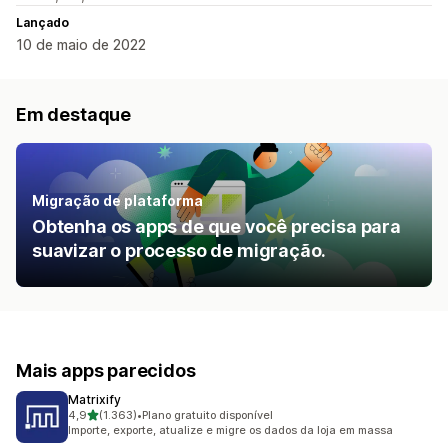
Lançado
10 de maio de 2022
Em destaque
Migração de plataforma
Obtenha os apps de que você precisa para
suavizar o processo de migração.
Mais apps parecidos
Matrixify
de 5 estrelas
4,9
(1.363)
•
Plano gratuito disponível
1363 avaliações ao todo
Importe, exporte, atualize e migre os dados da loja em massa