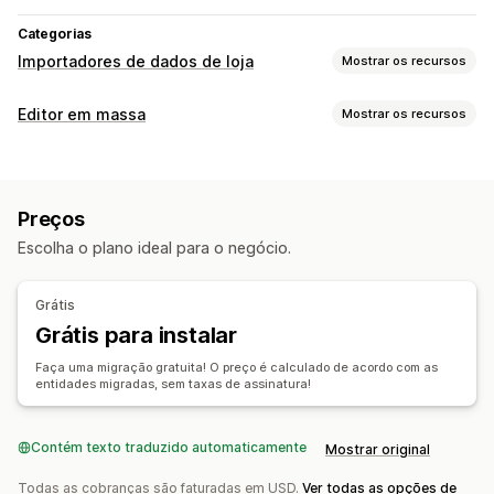
Categorias
Importadores de dados de loja
Mostrar os recursos
Sincronização de dados
Editor em massa
Mostrar os recursos
Atualização automática
Sincronização de estoque
Recursos editáveis
Sincronização de pedidos
Sincronização de preços
Produtos
Variantes
Pedidos
Descontos
Imagens
Sincronização de produtos
Sincronização em tempo real
Preços
Preços
SKU e código de barras
Tags
Descrições
Migração de dados
Escolha o plano ideal para o negócio.
Estoque
Metacampos
Coleções
Exportação em massa
Importação em massa
FTP/SFTP
Ações
Criptografia
Suporte para arquivos grandes
CSV
Grátis
Exclusão em massa
Otimização de imagens
Atualizações em massa
Coleções
Clientes
Descontos
Grátis para instalar
Atualizações de SEO
Importação e exportação de CSV
Estoque
Metacampos
Pedidos
Produtos
Avaliações
Faça uma migração gratuita! O preço é calculado de acordo com as
Migração de dados
Sincronização de dados
Reversão
Migrar de plataforma
entidades migradas, sem taxas de assinatura!
Edição em massa
Contém texto traduzido automaticamente
Mostrar original
Todas as cobranças são faturadas em USD.
Ver todas as opções de