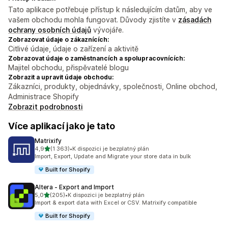
Tato aplikace potřebuje přístup k následujícím datům, aby ve
vašem obchodu mohla fungovat. Důvody zjistíte v
zásadách
ochrany osobních údajů
vývojáře.
Zobrazovat údaje o zákaznících:
Citlivé údaje, údaje o zařízení a aktivitě
Zobrazovat údaje o zaměstnancích a spolupracovnících:
Majitel obchodu, přispěvatelé blogu
Zobrazit a upravit údaje obchodu:
Zákazníci, produkty, objednávky, společnosti, Online obchod,
Administrace Shopify
Zobrazit podrobnosti
Více aplikací jako je tato
Matrixify
z 5 hvězd
4,9
(1 363)
•
K dispozici je bezplatný plán
Celkový počet recenzí: 1363
Import, Export, Update and Migrate your store data in bulk
Built for Shopify
Altera ‑ Export and Import
z 5 hvězd
5,0
(205)
•
K dispozici je bezplatný plán
Celkový počet recenzí: 205
Import & export data with Excel or CSV. Matrixify compatible
Built for Shopify