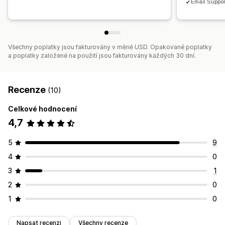
Email Suppor
Všechny poplatky jsou fakturovány v měně USD. Opakované poplatky
a poplatky založené na použití jsou fakturovány každých 30 dní.
Recenze
(10)
Celkové hodnocení
4,7
5
9
4
0
3
1
2
0
1
0
Napsat recenzi
Všechny recenze