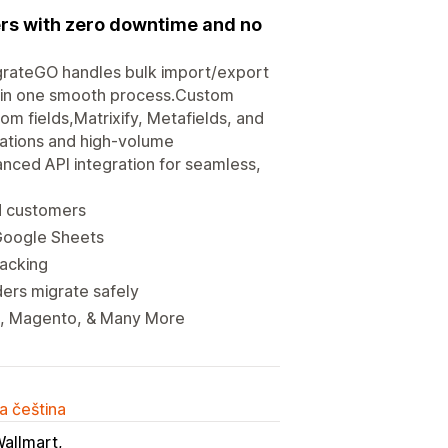
ers with zero downtime and no
igrateGO handles bulk import/export
s in one smooth process.Custom
om fields,Matrixify, Metafields, and
rations and high-volume
anced API integration for seamless,
nd customers
 Google Sheets
racking
ers migrate safely
, Magento, & Many More
a čeština
allmart