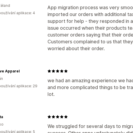
Zéland
App migration process was very smoot
oužívání aplikace: 4
imported our orders with additional ta
support for help - they responded in 
issue occurred when their products te
customer orders saying that their ord
Customers complained to us that th
worried about their order.
ve Apparel
án
we had an amazing experience we had
oužívání aplikace: 29
and more complicated things to be tr
lot.
ta
ko
We struggled for several days to migr
oužívání aplikace: 5
success. Other apps unfortunately did