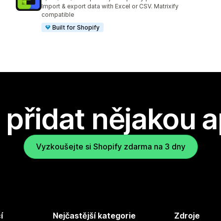
Celkový počet recenzí: 202
Import & export data with Excel or CSV. Matrixify
compatible
Built for Shopify
přidat nějakou a
Vyzkoušejte si Shopify zdarma na 3 dny
í
Nejčastější kategorie
Zdroje