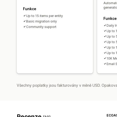
Automate
generati
Funkce
Up to 15 items per entity
Funkce
Basic migration only
Daily 
Community support
Up to 
Up to 
Up to 
Up to 
Up to 1
10K Me
Email 
Všechny poplatky jsou fakturovány v měně USD. Opakovan
Recenze
ECOA