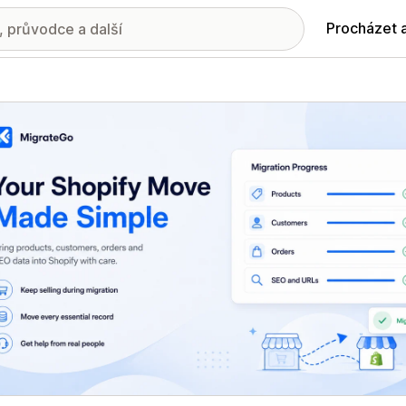
Procházet 
ie propagovaných obrázků