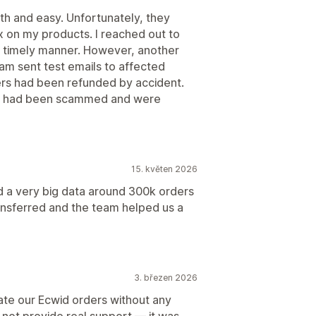
h and easy. Unfortunately, they
x on my products. I reached out to
a timely manner. However, another
am sent test emails to affected
ers had been refunded by accident.
ey had been scammed and were
15. květen 2026
 a very big data around 300k orders
ansferred and the team helped us a
3. březen 2026
ate our Ecwid orders without any
 not provide real support — it was