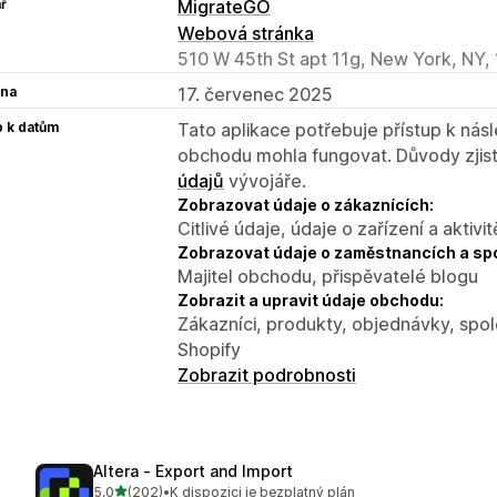
ř
MigrateGO
Webová stránka
510 W 45th St apt 11g, New York, NY,
na
17. červenec 2025
p k datům
Tato aplikace potřebuje přístup k ná
obchodu mohla fungovat. Důvody zjist
údajů
vývojáře.
Zobrazovat údaje o zákaznících:
Citlivé údaje, údaje o zařízení a aktivit
Zobrazovat údaje o zaměstnancích a sp
Majitel obchodu, přispěvatelé blogu
Zobrazit a upravit údaje obchodu:
Zákazníci, produkty, objednávky, spol
Shopify
Zobrazit podrobnosti
Altera ‑ Export and Import
z 5 hvězd
5,0
(202)
•
K dispozici je bezplatný plán