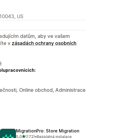
 10043, US
sledujícím datům, aby ve vašem
íte v
zásadách ochrany osobních
ě
olupracovnících:
ečnosti, Online obchod, Administrace
MigrationPro: Store Migration
z 5 hvězd
5,0
(172)
•
Bezplatná instalace