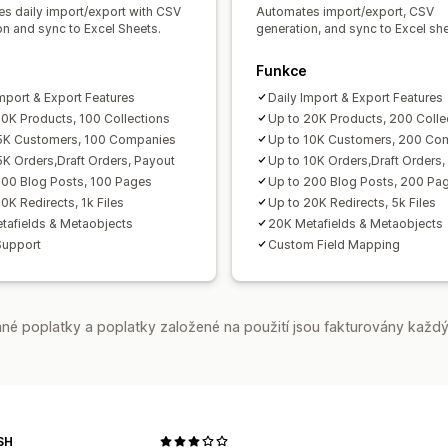
s daily import/export with CSV
Automates import/export, CSV
on and sync to Excel Sheets.
generation, and sync to Excel she
Funkce
Import & Export Features
Daily Import & Export Features
10K Products, 100 Collections
Up to 20K Products, 200 Colle
5K Customers, 100 Companies
Up to 10K Customers, 200 Co
5K Orders,Draft Orders, Payout
Up to 10K Orders,Draft Orders,
100 Blog Posts, 100 Pages
Up to 200 Blog Posts, 200 Pa
0K Redirects, 1k Files
Up to 20K Redirects, 5k Files
tafields & Metaobjects
20K Metafields & Metaobjects
Support
Custom Field Mapping
é poplatky a poplatky založené na použití jsou fakturovány každý
SH