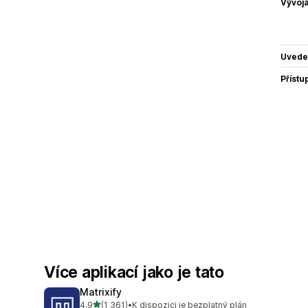
Vývojá
Uvede
Přístu
Více aplikací jako je tato
Matrixify
z 5 hvězd
4,9
(1 361)
•
K dispozici je bezplatný plán