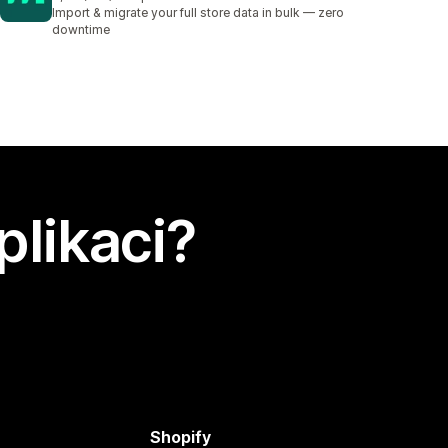
Celkový počet recenzí: 172
Import & migrate your full store data in bulk — zero
downtime
plikaci?
Shopify