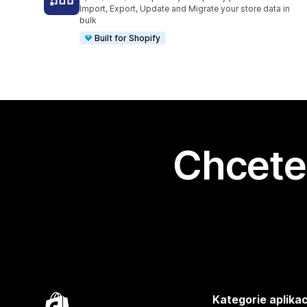
Celkový počet recenzí: 1361
Import, Export, Update and Migrate your store data in
bulk
Built for Shopify
Chcete 
Kategorie aplikac