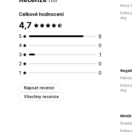
(10)
Nový 
Doba p
Celkové hodnocení
dny
4,7
5
9
4
0
3
1
2
0
Negati
1
0
Pákist
Doba p
Napsat recenzi
dny
Všechny recenze
Mintår
Švéds
Doba p