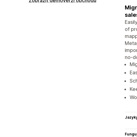
Zobrazit demoverzi obchodu
Migr
sale
Easil
of pr
mappi
Metao
impor
no-d
Mig
Eas
Sch
Kee
Wo
Jazyk
Funguj