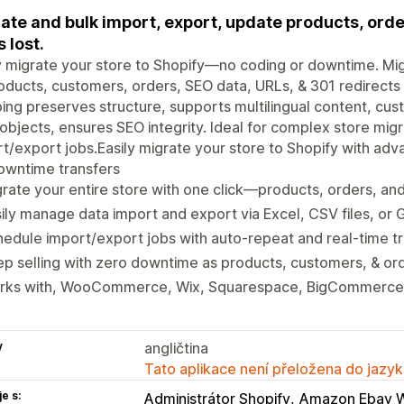
ate and bulk import, export, update products, ord
s lost.
y migrate your store to Shopify—no coding or downtime. M
oducts, customers, orders, SEO data, URLs, & 301 redirect
ng preserves structure, supports multilingual content, cust
bjects, ensures SEO integrity. Ideal for complex store mig
t/export jobs.Easily migrate your store to Shopify with adv
owntime transfers
rate your entire store with one click—products, orders, a
ily manage data import and export via Excel, CSV files, or
edule import/export jobs with auto-repeat and real-time t
p selling with zero downtime as products, customers, & ord
rks with, WooCommerce, Wix, Squarespace, BigCommerce
y
angličtina
Tato aplikace není přeložena do jazyk
e s:
Administrátor Shopify
Amazon Ebay W