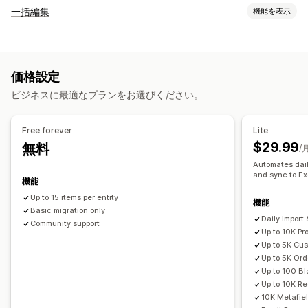
データ同期
一括編集
機能を表示
自動更新
在庫の同期
注文の同期
価格の同期
商品の同期
編集可能なリソース
双方向の同期
リアルタイム同期
スケジュールによる同期
商品
バリエーション
価格
SKUとバーコード
タグ
説明
在庫
データ移行
価格設定
メタフィールド
コレクション
一括エクスポート
一括インポート
スケジュール式エクスポート
ビジネスに最適なプランをお選びください。
アクション
スケジュール式インポート
FTP/SFTP
暗号化
一括削除
SEOの更新
CSVのインポートとエクスポート
大きいサイズのファイルに対応
CSV
一括更新
コレクション
Free forever
Lite
データ移行
データ同期
バックアップ
ロールバック
一括編集
お客様
ディスカウント
在庫
メタフィールド
注文
商品
$29.99
無料
/
レビュー
プラットフォーム移行
Automates dail
and sync to Ex
機能
Up to 15 items per entity
機能
Basic migration only
Daily Import
Community support
Up to 10K Pr
Up to 5K Cu
Up to 5K Ord
Up to 100 Bl
Up to 10K Red
10K Metafie