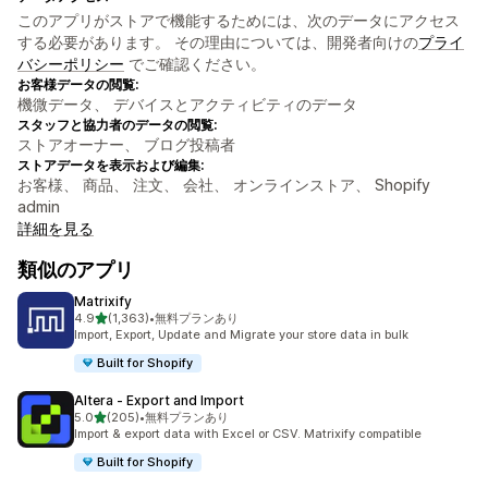
このアプリがストアで機能するためには、次のデータにアクセス
する必要があります。 その理由については、開発者向けの
プライ
バシーポリシー
でご確認ください。
お客様データの閲覧:
機微データ、 デバイスとアクティビティのデータ
スタッフと協力者のデータの閲覧:
ストアオーナー、 ブログ投稿者
ストアデータを表示および編集:
お客様、 商品、 注文、 会社、 オンラインストア、 Shopify
admin
詳細を見る
類似のアプリ
Matrixify
5つ星中
4.9
(1,363)
•
無料プランあり
合計レビュー数：1363件
Import, Export, Update and Migrate your store data in bulk
Built for Shopify
Altera ‑ Export and Import
5つ星中
5.0
(205)
•
無料プランあり
合計レビュー数：205件
Import & export data with Excel or CSV. Matrixify compatible
Built for Shopify