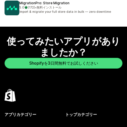
MigrationPro: Store Migration
5つ星中
5.0
(172)
•
無料インストール
合計レビュー数：172件
Import & migrate your full store data in bulk — zero downtime
使ってみたいアプリがあり
ましたか？
Shopifyを3日間無料でお試しください
アプリカテゴリー
トップカテゴリー