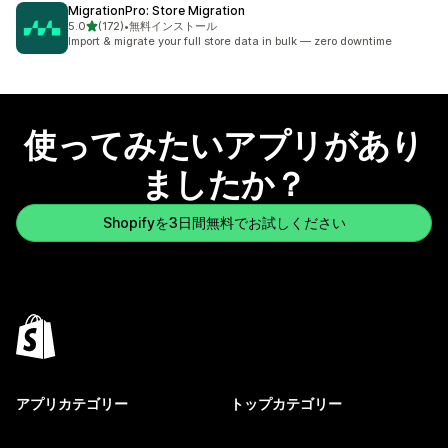
MigrationPro: Store Migration
5つ星中
5.0
(172)
•
無料インストール
合計レビュー数：172件
Import & migrate your full store data in bulk — zero downtime
使ってみたいアプリがあり
ましたか？
Shopifyを3日間無料でお試しください
アプリカテゴリー
トップカテゴリー