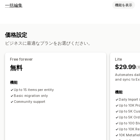
データ同期
一括編集
機能を表示
自動更新
在庫の同期
注文の同期
価格の同期
商品の同期
編集可能なリソース
双方向の同期
リアルタイム同期
スケジュールによる同期
商品
バリエーション
価格
SKUとバーコード
タグ
説明
在庫
データ移行
価格設定
メタフィールド
コレクション
一括エクスポート
一括インポート
スケジュール式エクスポート
ビジネスに最適なプランをお選びください。
アクション
スケジュール式インポート
FTP/SFTP
暗号化
一括削除
SEOの更新
CSVのインポートとエクスポート
大きいサイズのファイルに対応
CSV
一括更新
コレクション
Free forever
Lite
データ移行
データ同期
バックアップ
ロールバック
一括編集
お客様
ディスカウント
在庫
メタフィールド
注文
商品
$29.99
無料
/
レビュー
プラットフォーム移行
Automates dail
and sync to Ex
機能
Up to 15 items per entity
機能
Basic migration only
Daily Import
Community support
Up to 10K Pr
Up to 5K Cu
Up to 5K Ord
Up to 100 Bl
Up to 10K Red
10K Metafie