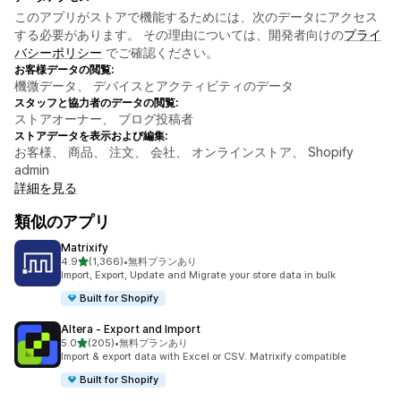
このアプリがストアで機能するためには、次のデータにアクセス
する必要があります。 その理由については、開発者向けの
プライ
バシーポリシー
でご確認ください。
お客様データの閲覧:
機微データ、 デバイスとアクティビティのデータ
スタッフと協力者のデータの閲覧:
ストアオーナー、 ブログ投稿者
ストアデータを表示および編集:
お客様、 商品、 注文、 会社、 オンラインストア、 Shopify
admin
詳細を見る
類似のアプリ
Matrixify
5つ星中
4.9
(1,366)
•
無料プランあり
合計レビュー数：1366件
Import, Export, Update and Migrate your store data in bulk
Built for Shopify
Altera ‑ Export and Import
5つ星中
5.0
(205)
•
無料プランあり
合計レビュー数：205件
Import & export data with Excel or CSV. Matrixify compatible
Built for Shopify