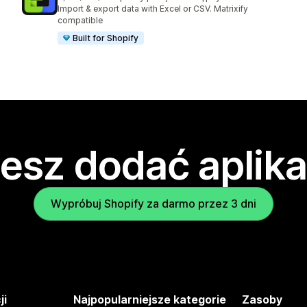
Łączna liczba recenzji: 202
Import & export data with Excel or CSV. Matrixify
compatible
Built for Shopify
esz dodać aplika
Wypróbuj Shopify za darmo przez 3 dni
ji
Najpopularniejsze kategorie
Zasoby