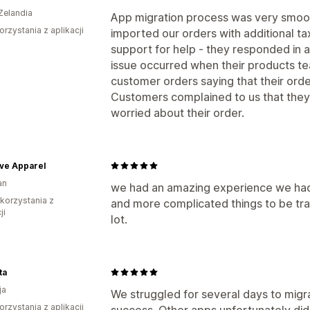
Zelandia
App migration process was very smoot
orzystania z aplikacji
imported our orders with additional ta
support for help - they responded in 
issue occurred when their products te
customer orders saying that their ord
Customers complained to us that th
worried about their order.
ve Apparel
an
we had an amazing experience we had
 korzystania z
and more complicated things to be tr
ji
lot.
ta
ja
We struggled for several days to migr
orzystania z aplikacji
success. Other apps unfortunately did