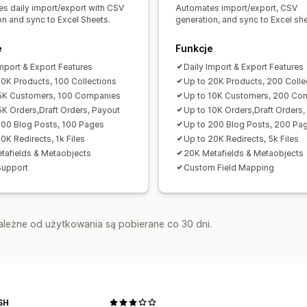
s daily import/export with CSV
Automates import/export, CSV
on and sync to Excel Sheets.
generation, and sync to Excel she
e
Funkcje
Import & Export Features
Daily Import & Export Features
10K Products, 100 Collections
Up to 20K Products, 200 Colle
5K Customers, 100 Companies
Up to 10K Customers, 200 Co
5K Orders,Draft Orders, Payout
Up to 10K Orders,Draft Orders,
100 Blog Posts, 100 Pages
Up to 200 Blog Posts, 200 Pa
0K Redirects, 1k Files
Up to 20K Redirects, 5k Files
tafields & Metaobjects
20K Metafields & Metaobjects
Support
Custom Field Mapping
zależne od użytkowania są pobierane co 30 dni.
SH