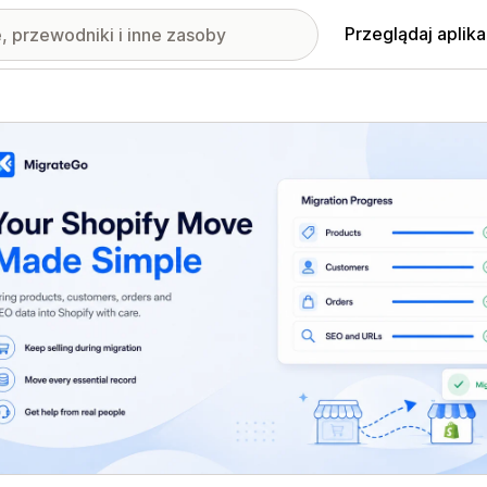
Przeglądaj aplika
nione obrazy w galerii