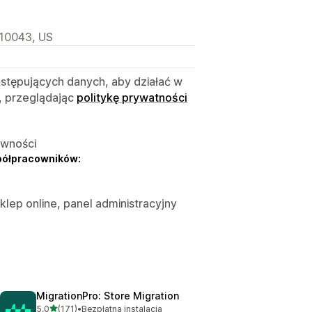
 10043, US
astępujących danych, aby działać w
, przeglądając
politykę prywatności
ywności
półpracowników:
Sklep online, panel administracyjny
MigrationPro: Store Migration
na 5 gwiazdek
5,0
(171)
•
Bezpłatna instalacja