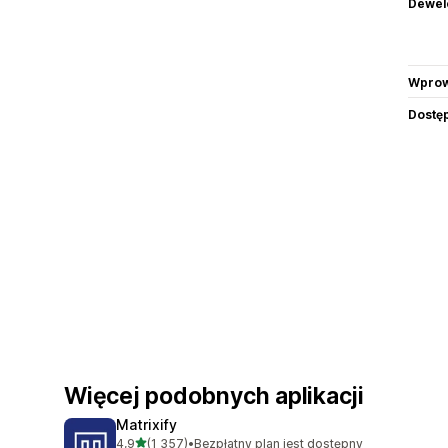
Dewel
Wprow
Dostę
Więcej podobnych aplikacji
Matrixify
na 5 gwiazdek
4,9
(1 357)
•
Bezpłatny plan jest dostępny