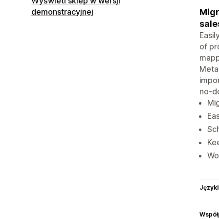
Wyświetl sklep w wersji
Migr
demonstracyjnej
sale
Easil
of pr
mappi
Metao
impor
no-d
Mig
Eas
Sch
Kee
Wo
Języki
Współ