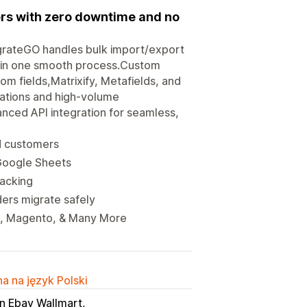
ers with zero downtime and no
igrateGO handles bulk import/export
s in one smooth process.Custom
om fields,Matrixify, Metafields, and
rations and high-volume
anced API integration for seamless,
nd customers
 Google Sheets
racking
ers migrate safely
, Magento, & Many More
a na język Polski
 Ebay Wallmart