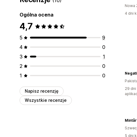
(10)
Nowa 
4 dni k
Ogólna ocena
4,7
5
9
4
0
3
1
2
0
Negati
1
0
Pakist
29 dni
Napisz recenzję
aplikac
Wszystkie recenzje
Mintår
Szwec
5 dni k