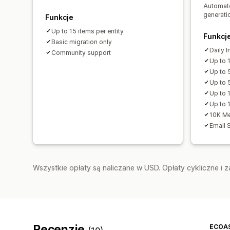
Automate
generati
Funkcje
Up to 15 items per entity
Funkcj
Basic migration only
Daily 
Community support
Up to 
Up to 
Up to 
Up to 
Up to 1
10K Me
Email 
Wszystkie opłaty są naliczane w USD. Opłaty cykliczne i 
Recenzje
ECOA