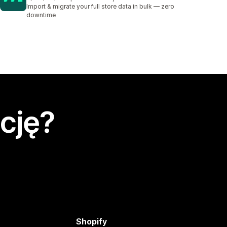
Łączna liczba recenzji: 171
Import & migrate your full store data in bulk — zero
downtime
cję?
Shopify