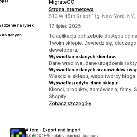
oper
MigrateGO
Strona internetowa
510 W 45th St apt 11g, New York, NY,
adzenie na rynek
17 lipiec 2025
p do danych
Ta aplikacja potrzebuje dostępu do n
Twoim sklepie. Dowiedz się, dlaczego
dewelopera.
Wyświetlanie danych klientów:
Dane wrażliwe, dane urządzenia i akt
Wyświetlanie danych pracowników i ws
Właściciel sklepu, współtwórcy bloga
Wyświetlaj i edytuj dane sklepu:
Klienci, produkty, zamówienia, firmy, 
Shopify
Zobacz szczegóły
Altera ‑ Export and Import
na 5 gwiazdek
5,0
(202)
•
Bezpłatny plan jest dostępny