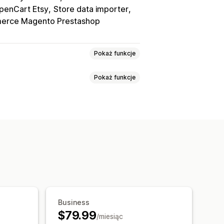
penCart Etsy
Store data importer
rce Magento Prestashop
Pokaż funkcje
Pokaż funkcje
izacja zapasów
zacja cen
Synchronizacja produktu
y kreskowe
Tagi
Opisy
Zapasy
hronizacja w czasie rzeczywistym
O
Import i eksport plików CSV
aplanowany eksport
ych
Kopia zapasowa
Przywracanie
rowanie
Obsługa dużych plików
Klienci
Rabaty
Zapasy
Metapola
Business
eń platformę
$79.99
/miesiąc