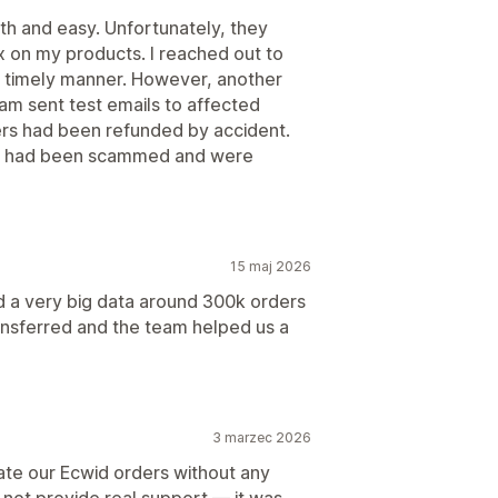
h and easy. Unfortunately, they
x on my products. I reached out to
a timely manner. However, another
am sent test emails to affected
ers had been refunded by accident.
ey had been scammed and were
15 maj 2026
 a very big data around 300k orders
ansferred and the team helped us a
3 marzec 2026
ate our Ecwid orders without any
 not provide real support — it was