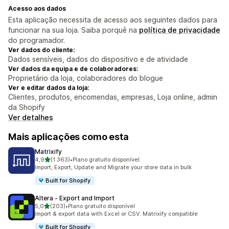
Acesso aos dados
Esta aplicação necessita de acesso aos seguintes dados para
funcionar na sua loja. Saiba porquê na
política de privacidade
do programador.
Ver dados do cliente:
Dados sensíveis, dados do dispositivo e de atividade
Ver dados da equipa e de colaboradores:
Proprietário da loja, colaboradores do blogue
Ver e editar dados da loja:
Clientes, produtos, encomendas, empresas, Loja online, admin
da Shopify
Ver detalhes
Mais aplicações como esta
Matrixify
de 5 estrelas
4,9
(1.363)
•
Plano gratuito disponível
1363 total de avaliações
Import, Export, Update and Migrate your store data in bulk
Built for Shopify
Altera ‑ Export and Import
de 5 estrelas
5,0
(203)
•
Plano gratuito disponível
203 total de avaliações
Import & export data with Excel or CSV. Matrixify compatible
Built for Shopify