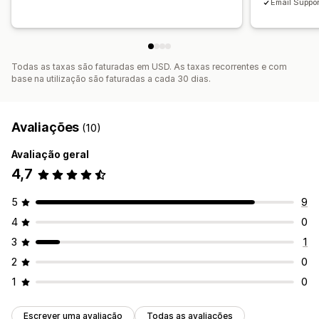
Email Suppor
Todas as taxas são faturadas em USD. As taxas recorrentes e com
base na utilização são faturadas a cada 30 dias.
Avaliações
(10)
Avaliação geral
4,7
5
9
4
0
3
1
2
0
1
0
Escrever uma avaliação
Todas as avaliações