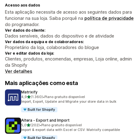
Acesso aos dados
Esta aplicação necessita de acesso aos seguintes dados para
funcionar na sua loja. Saiba porquê na
política de privacidade
do programador.
Ver dados do cliente:
Dados sensíveis, dados do dispositivo e de atividade
Ver dados da equipa e de colaboradores:
Proprietário da loja, colaboradores do blogue
Ver e editar dados da loja:
Clientes, produtos, encomendas, empresas, Loja online, admin
da Shopify
Ver detalhes
Mais aplicações como esta
Matrixify
de 5 estrelas
4,9
(1.360)
•
Plano gratuito disponível
1360 total de avaliações
Import, Export, Update and Migrate your store data in bulk
Built for Shopify
Altera ‑ Export and Import
de 5 estrelas
5,0
(202)
•
Plano gratuito disponível
202 total de avaliações
Import & export data with Excel or CSV. Matrixify compatible
Built for Shopify