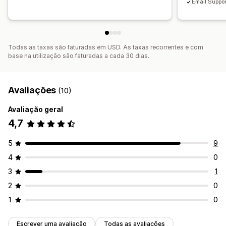
Email Suppor
Todas as taxas são faturadas em USD. As taxas recorrentes e com
base na utilização são faturadas a cada 30 dias.
Avaliações
(10)
Avaliação geral
4,7
5
9
4
0
3
1
2
0
1
0
Escrever uma avaliação
Todas as avaliações