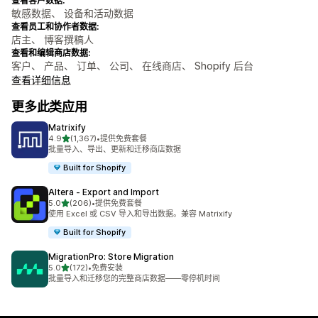
查看客户数据:
敏感数据、 设备和活动数据
查看员工和协作者数据:
店主、 博客撰稿人
查看和编辑商店数据:
客户、 产品、 订单、 公司、 在线商店、 Shopify 后台
查看详细信息
更多此类应用
Matrixify
星（满分 5 星）
4.9
(1,367)
•
提供免费套餐
总共 1367 条评论
批量导入、导出、更新和迁移商店数据
Built for Shopify
Altera ‑ Export and Import
星（满分 5 星）
5.0
(206)
•
提供免费套餐
总共 206 条评论
使用 Excel 或 CSV 导入和导出数据。兼容 Matrixify
Built for Shopify
MigrationPro: Store Migration
星（满分 5 星）
5.0
(172)
•
免费安装
总共 172 条评论
批量导入和迁移您的完整商店数据——零停机时间