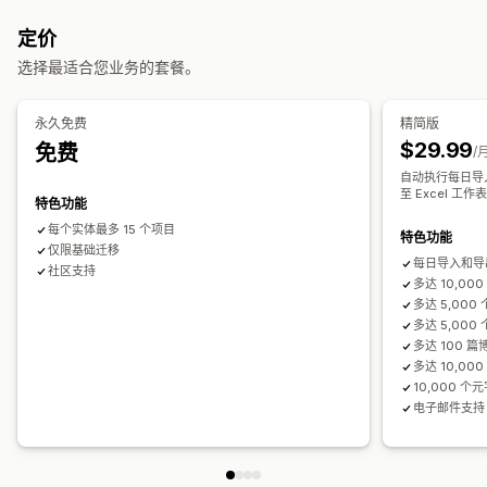
产品
多属性
价格
SKU 和条码
标记
描述
库存
元字段
数据迁移
定价
产品系列
批量导出
批量导入
预定导出
预定导入
FTP/SFTP
加密
选择最适合您业务的套餐。
操作
大文件支持
CSV
批量更新
产品系列
客户
折扣
库存
元字段
批量删除
SEO 更新
CSV 导入和导出
数据迁移
数据同步
备份
订单
产品
评论
更换平台
永久免费
精简版
回滚
批量编辑
$29.99
免费
/
自动执行每日导入
至 Excel 工作
特色功能
每个实体最多 15 个项目
特色功能
仅限基础迁移
每日导入和导
社区支持
多达 10,00
多达 5,000
多达 5,00
多达 100 
多达 10,00
10,000 
电子邮件支持