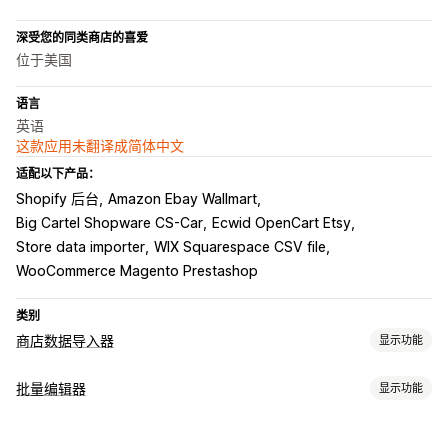
深受您的同类商店的喜爱
位于美国
语言
英语
这款应用未翻译成简体中文
适配以下产品：
Shopify 后台
Amazon Ebay Wallmart
Big Cartel Shopware CS-Car
Ecwid OpenCart Etsy
Store data importer
WIX Squarespace CSV file
WooCommerce Magento Prestashop
类别
商店数据导入器
显示功能
数据同步
批量编辑器
显示功能
自动更新
库存同步
订单同步
价格同步
产品同步
双向同步
可编辑资源
实时同步
预定同步