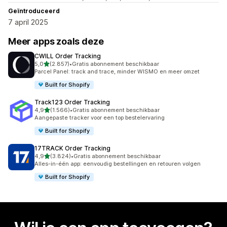
Geïntroduceerd
7 april 2025
Meer apps zoals deze
CWILL Order Tracking
van 5 sterren
5,0
(2.857)
•
Gratis abonnement beschikbaar
2857 recensies in totaal
Parcel Panel: track and trace, minder WISMO en meer omzet
Built for Shopify
Track123 Order Tracking
van 5 sterren
4,9
(1.566)
•
Gratis abonnement beschikbaar
1566 recensies in totaal
Aangepaste tracker voor een top bestelervaring
Built for Shopify
17TRACK Order Tracking
van 5 sterren
4,9
(3.824)
•
Gratis abonnement beschikbaar
3824 recensies in totaal
Alles-in-één app: eenvoudig bestellingen en retouren volgen
Built for Shopify