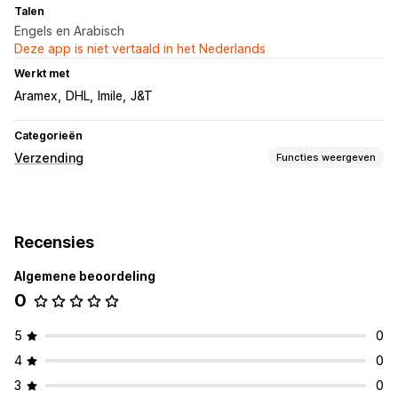
Talen
Engels en Arabisch
Deze app is niet vertaald in het Nederlands
Werkt met
Aramex
DHL
Imile
J&T
Categorieën
Verzending
Functies weergeven
Labels en verpakking
In bulk afdrukken
Adresvalidatie
Pakbonnen
Verpakking
Recensies
Barcodes scannen
Leverdatum
Synchronisatie van bestellingen
Verzendtarieven
Algemene beoordeling
0
Zendingen beheren
Synchronisatie van bestellingen
Tracking in realtime
5
0
Updates van bestellingen
Analytics voor verzendingen
4
0
3
0