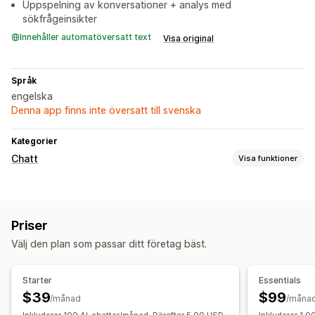
Uppspelning av konversationer + analys med
sökfrågeinsikter
Innehåller automatöversatt text
Visa original
Språk
engelska
Denna app finns inte översatt till svenska
Kategorier
Chatt
Visa funktioner
Meddelanden i realtid
AI-chattbot
Flera språk
Priser
Automatiserade svar
Välj den plan som passar ditt företag bäst.
Vanliga frågor (FAQ)
Produktrekommendationer
Snabba svar
Starter
Essentials
$39
$99
Anpassning
/månad
/måna