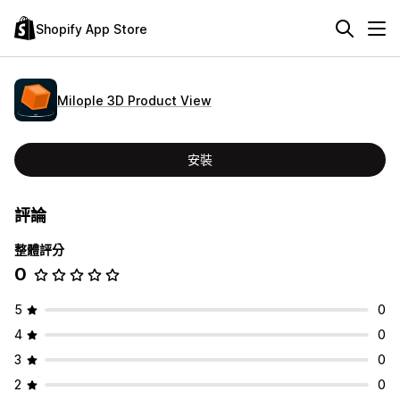
Shopify App Store
Milople 3D Product View
安裝
評論
整體評分
0
5
0
4
0
3
0
2
0