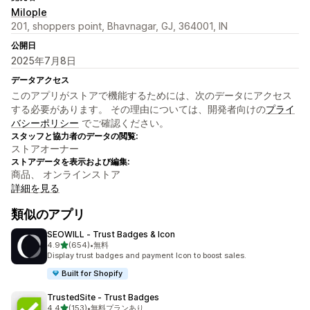
Milople
201, shoppers point, Bhavnagar, GJ, 364001, IN
公開日
2025年7月8日
データアクセス
このアプリがストアで機能するためには、次のデータにアクセス
する必要があります。 その理由については、開発者向けの
プライ
バシーポリシー
でご確認ください。
スタッフと協力者のデータの閲覧:
ストアオーナー
ストアデータを表示および編集:
商品、 オンラインストア
詳細を見る
類似のアプリ
SEOWILL ‑ Trust Badges & Icon
5つ星中
4.9
(654)
•
無料
合計レビュー数：654件
Display trust badges and payment Icon to boost sales.
Built for Shopify
TrustedSite ‑ Trust Badges
5つ星中
4.4
(153)
•
無料プランあり