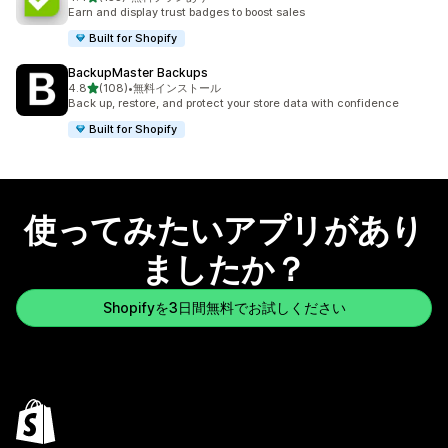
合計レビュー数：153件
Earn and display trust badges to boost sales
Built for Shopify
BackupMaster Backups
5つ星中
4.8
(108)
•
無料インストール
合計レビュー数：108件
Back up, restore, and protect your store data with confidence
Built for Shopify
使ってみたいアプリがあり
ましたか？
Shopifyを3日間無料でお試しください