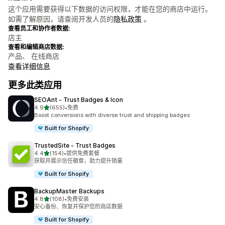
这个应用需要获得以下数据的访问权限，才能在您的商店中运行。
如需了解原因，请查阅开发人员的
隐私政策
。
查看员工和协作者数据:
店主
查看和编辑商店数据:
产品、 在线商店
查看详细信息
更多此类应用
SEOAnt ‑ Trust Badges & Icon
星（满分 5 星）
4.9
(655)
•
免费
总共 655 条评论
Boost conversions with diverse trust and shipping badges
Built for Shopify
TrustedSite ‑ Trust Badges
星（满分 5 星）
4.4
(154)
•
提供免费套餐
总共 154 条评论
获取并展示信任徽章，助力提升销量
Built for Shopify
BackupMaster Backups
星（满分 5 星）
4.8
(108)
•
免费安装
总共 108 条评论
安心备份、恢复并保护您的商店数据
Built for Shopify