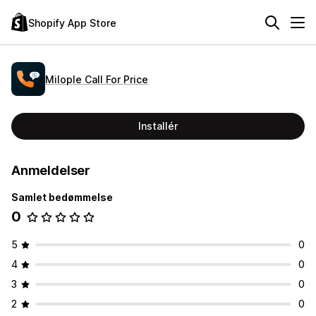
Shopify App Store
Milople Call For Price
Installér
Anmeldelser
Samlet bedømmelse
0
5
0
4
0
3
0
2
0