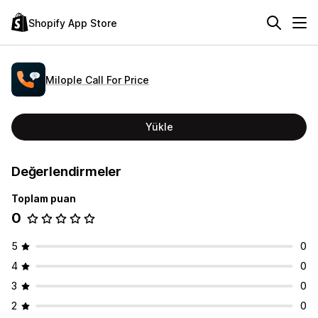
Shopify App Store
Milople Call For Price
Yükle
Değerlendirmeler
Toplam puan
0
5
0
4
0
3
0
2
0