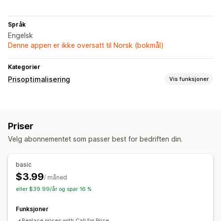
Språk
Engelsk
Denne appen er ikke oversatt til Norsk (bokmål)
Kategorier
Prisoptimalisering
Vis funksjoner
Administrasjon av priser
Prismatching
Priser
Velg abonnementet som passer best for bedriften din.
basic
$3.99
/ måned
eller $39.99/år og spar 16 %
Funksjoner
Replace prices with Call for Price