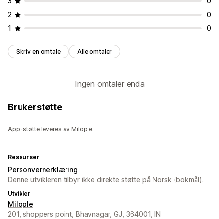
3
0
2
0
1
0
Skriv en omtale
Alle omtaler
Ingen omtaler enda
Brukerstøtte
App-støtte leveres av Milople.
Ressurser
Personvernerklæring
Denne utvikleren tilbyr ikke direkte støtte på Norsk (bokmål).
Utvikler
Milople
201, shoppers point, Bhavnagar, GJ, 364001, IN