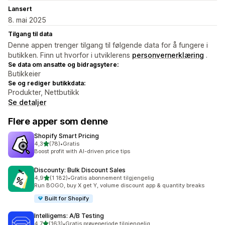
Lansert
8. mai 2025
Tilgang til data
Denne appen trenger tilgang til følgende data for å fungere i
butikken. Finn ut hvorfor i utviklerens
personvernerklæring
.
Se data om ansatte og bidragsytere:
Butikkeier
Se og rediger butikkdata:
Produkter, Nettbutikk
Se detaljer
Flere apper som denne
Shopify Smart Pricing
av 5 stjerner
4,3
(78)
•
Gratis
Totalt 78 omtaler
Boost profit with AI-driven price tips
Discounty: Bulk Discount Sales
av 5 stjerner
4,9
(1 182)
•
Gratis abonnement tilgjengelig
Totalt 1182 omtaler
Run BOGO, buy X get Y, volume discount app & quantity breaks
Built for Shopify
Intelligems: A/B Testing
av 5 stjerner
4,7
(163)
•
Gratis prøveperiode tilgjengelig