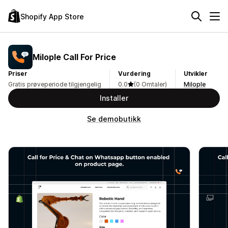
Shopify App Store
Milople Call For Price
Priser
Vurdering
Utvikler
Gratis prøveperiode tilgjengelig
0.0
(0 Omtaler)
Milople
Installer
Se demobutikk