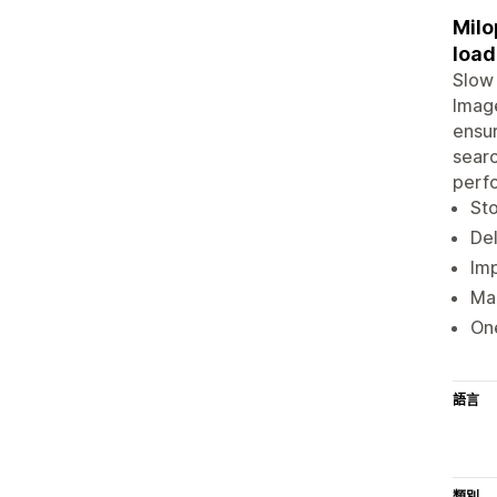
Milo
load
Slow 
Image
ensur
searc
perfo
Sto
Del
Imp
Mai
One
語言
類別