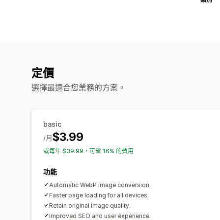
定價
選擇最適合您業務的方案。
basic
$3.99
/月
或每年 $39.99，可省 16% 的費用
功能
Automatic WebP image conversion.
Faster page loading for all devices.
Retain original image quality.
Improved SEO and user experience.