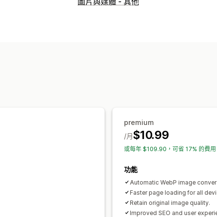
圖片與媒體 - 其他
premium
$10.99
/月
或每年 $109.90，可省 17% 的費用
功能
Automatic WebP image conver
Faster page loading for all dev
Retain original image quality.
Improved SEO and user experi