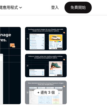
覽應用程式
登入
免費開始
+ 還有 3 個