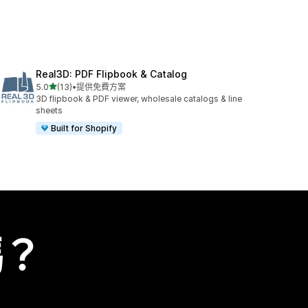
Real3D: PDF Flipbook & Catalog
滿分 5 顆星
5.0
(13)
•
提供免費方案
共有 13 則評價
3D flipbook & PDF viewer, wholesale catalogs & line
sheets
Built for Shopify
嗎？