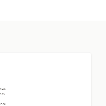
sion.
ices.
ence.