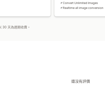
Convert Unlimited Images
Realtime all image conversion
 30 天為週期收費。
還沒有評價