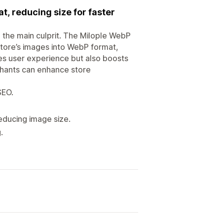
, reducing size for faster
 the main culprit. The Milople WebP
tore’s images into WebP format,
ves user experience but also boosts
chants can enhance store
SEO.
ducing image size.
.