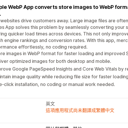
ple WebP App converts store images to WebP format
.
websites drive customers away. Large image files are often
s App solves this problem by seamlessly converting your s
ing quicker load times across devices. This not only impro
h engine rankings and conversion rates. With this app, mer
rmance effortlessly, no coding required.
re images in WebP format for faster loading and improved 
iver optimized images for both desktop and mobile.
rove Google PageSpeed Insights and Core Web Vitals by re
ntain image quality while reducing file size for faster loading
-click installation, no coding or manual work needed.
英文
這項應用程式尚未翻譯成繁體中文