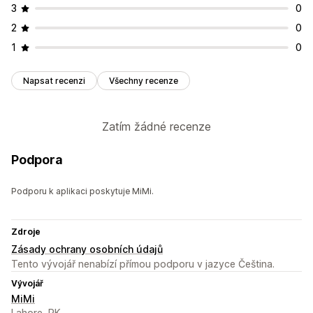
3
0
2
0
1
0
Napsat recenzi
Všechny recenze
Zatím žádné recenze
Podpora
Podporu k aplikaci poskytuje MiMi.
Zdroje
Zásady ochrany osobních údajů
Tento vývojář nenabízí přímou podporu v jazyce Čeština.
Vývojář
MiMi
Lahore, PK