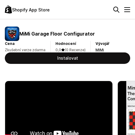
Shopify App Store
MiMi Garage Floor Configurator
Cena
Hodnocení
Vývojář
Zkušební verze zdarma
0,0
(0 Recenze)
MiMi
Instalovat