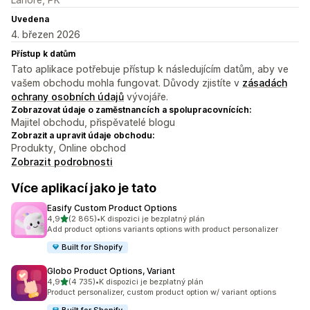
Uvedena
4. březen 2026
Přístup k datům
Tato aplikace potřebuje přístup k následujícím datům, aby ve
vašem obchodu mohla fungovat. Důvody zjistíte v
zásadách
ochrany osobních údajů
vývojáře.
Zobrazovat údaje o zaměstnancích a spolupracovnících:
Majitel obchodu, přispěvatelé blogu
Zobrazit a upravit údaje obchodu:
Produkty, Online obchod
Zobrazit podrobnosti
Více aplikací jako je tato
Easify Custom Product Options
z 5 hvězd
4,9
(2 865)
•
K dispozici je bezplatný plán
Celkový počet recenzí: 2865
Add product options variants options with product personalizer
Built for Shopify
Globo Product Options, Variant
z 5 hvězd
4,9
(4 735)
•
K dispozici je bezplatný plán
Celkový počet recenzí: 4735
Product personalizer, custom product option w/ variant options
Built for Shopify