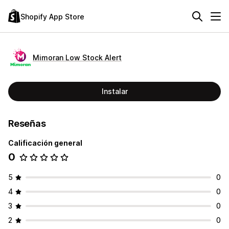
Shopify App Store
Mimoran Low Stock Alert
Instalar
Reseñas
Calificación general
0
5
0
4
0
3
0
2
0