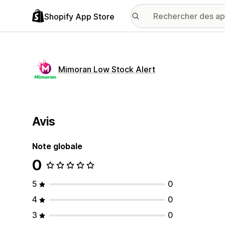
Shopify App Store
Mimoran Low Stock Alert
Avis
Note globale
0
5
0
4
0
3
0