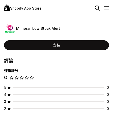
Shopify App Store
Mimoran Low Stock Alert
安裝
評論
整體評分
0
5
0
4
0
3
0
2
0