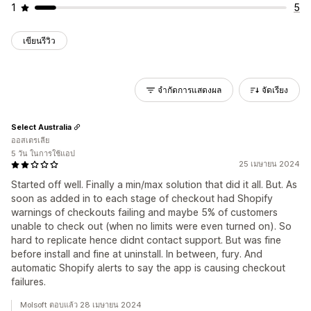
1
5
เขียนรีวิว
จำกัดการแสดงผล
จัดเรียง
Select Australia
ออสเตรเลีย
5 วัน ในการใช้แอป
25 เมษายน 2024
Started off well. Finally a min/max solution that did it all. But. As
soon as added in to each stage of checkout had Shopify
warnings of checkouts failing and maybe 5% of customers
unable to check out (when no limits were even turned on). So
hard to replicate hence didnt contact support. But was fine
before install and fine at uninstall. In between, fury. And
automatic Shopify alerts to say the app is causing checkout
failures.
Molsoft ตอบแล้ว 28 เมษายน 2024