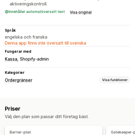
aktiveringskontroll.
Innehåller automatöversatt text
Visa original
Språk
engelska och franska
Denna app finns inte översatt till svenska
Fungerar med
Kassa
Shopify-admin
Kategorier
Ordergränser
Visa funktioner
Gränsregler
Varukorgsbaserat
Maxkvantitet
Minimikvantitet
Priser
Tidbaserat
Viktbaserad
Prisbaserat
Produktspecifikt
Välj den plan som passar ditt företag bäst.
Variantspecifik
Produktseriespecifikt
Kundtaggar
Geolokalisering
Betalningsmetoder
Barrier-plan
Gatekeeper-