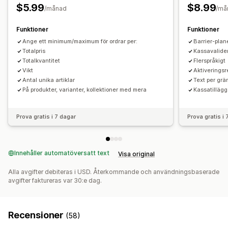
Aviseringsinställningar
$5.99
$8.99
/månad
/må
Varukorgsaviseringar
Kassaaviseringar
Aviseringar om produktsidan
Popup-fönster
Funktioner
Funktioner
Anpassat varumärke
Ange ett minimum/maximum för ordrar per:
Anpassade meddelanden
Barrier-pla
Totalpris
Kassavalide
Översättning
Totalkvantitet
Flerspråkigt
Vikt
Aktiveringsr
Antal unika artiklar
Text per grä
På produkter, varianter, kollektioner med mera
Kassatillägg
Prova gratis i 7 dagar
Prova gratis i
Innehåller automatöversatt text
Visa original
Alla avgifter debiteras i USD. Återkommande och användningsbaserade
avgifter faktureras var 30:e dag.
Recensioner
(58)