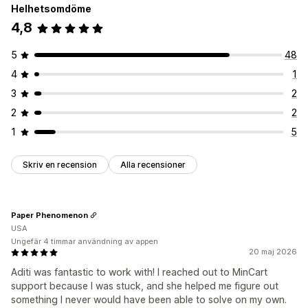
Helhetsomdöme
4,8
5
48
4
1
3
2
2
2
1
5
Skriv en recension
Alla recensioner
Paper Phenomenon
USA
Ungefär 4 timmar användning av appen
20 maj 2026
Aditi was fantastic to work with! I reached out to MinCart
support because I was stuck, and she helped me figure out
something I never would have been able to solve on my own.