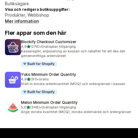
Butiksägare
Visa och redigera butiksuppgifter:
Produkter, Webbshop
Mer information
Fler appar som den här
Blockify Checkout Customizer
av 5 stjärnor
4,9
(276)
•
Gratisplan tillgänglig
276 recensioner totalt
Kassaregler, anpassning av kassan och rabatter för att öka det
genomsnittliga ordervärdet
Built for Shopify
Yuko Minimum Order Quantity
av 5 stjärnor
4,9
(91)
•
Gratis
91 recensioner totalt
Ställ in minsta orderkvantitet (MOQ) och ordergränser i kassan
Built for Shopify
Melon Minimum Order Quantity
av 5 stjärnor
5,0
(348)
•
Gratisplan tillgänglig
348 recensioner totalt
Ange minsta kvantitet (MOQ), minsta ordervärde och ordergränser