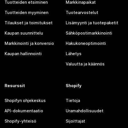
Tuotteiden etsiminen
Markkinapaikat
Tuotteiden myyminen
Tuotearvostelut
Tilaukset ja toimitukset
Lisämyynti ja tuotepaketit
Kaupan suunnittelu
Sähköpostimarkkinointi
Markkinointi ja konversio
Hakukoneoptimointi
Kaupan hallinnointi
Lähetys
Valuutta ja käännös
Resurssit
Shopify
Shopifyn ohjekeskus
Tietoja
API-dokumentaatio
Uramahdollisuudet
Shopify-yhteisö
Sijoittajat