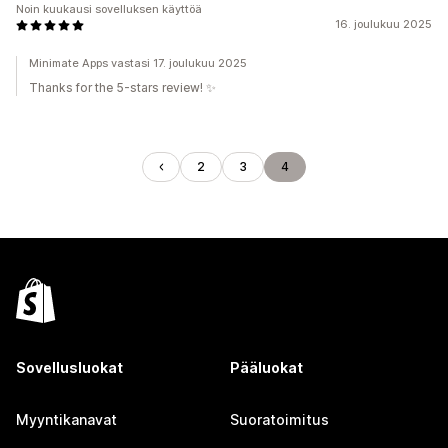
Noin kuukausi sovelluksen käyttöä
16. joulukuu 2025
Minimate Apps vastasi 17. joulukuu 2025
Thanks for the 5-stars review! ✨
2
3
4
Sovellusluokat
Pääluokat
Myyntikanavat
Suoratoimitus