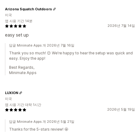
Arizona Squatch Outdoors
미국
앱 사용 기간 14분
2026년 7월 14일
easy set up
답글 Minimate Apps 개 2026년 7월 16일
Thank you so much! 😊 We're happy to hear the setup was quick and
easy. Enjoy the app!
Best Regards,
Minimate Apps
LUXION
미국
앱 사용 기간 대략 1시간
2026년 5월 19일
답글 Minimate Apps 개 2026년 5월 21일
Thanks for the 5-stars review! 🤩