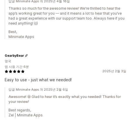
답글 Minimate Apps 개 2025년 4월 18일
Thanks so much for the awesome review! We're thrilled to hear the
app’s working great for you — and it means a lot to hear that you’ve
had a great experience with our support team too. Always here if you
need anything! 🙌
Best,
Minimate Apps
GearbyBear
영국
앱 사용 기간 6분
2025년 2월 3일
Easy to use - just what we needed!
답글 Minimate Apps 개 2025년 2월 6일
Awesome! 🤩 Glad to hear it’s exactly what you needed! Thanks for
your review!
Best regards,
Zel | Minimate Apps