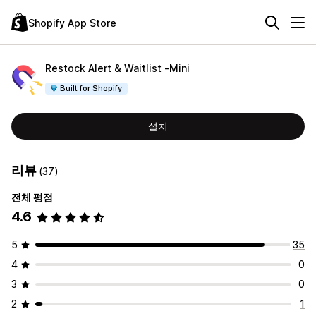
Shopify App Store
Restock Alert & Waitlist ‑Mini
Built for Shopify
설치
리뷰
(37)
전체 평점
4.6
5
35
4
0
3
0
2
1