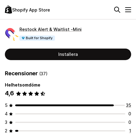
Shopify App Store
Restock Alert & Waitlist ‑Mini
Built for Shopify
Installera
Recensioner
(37)
Helhetsomdöme
4,6
5
35
4
0
3
0
2
1