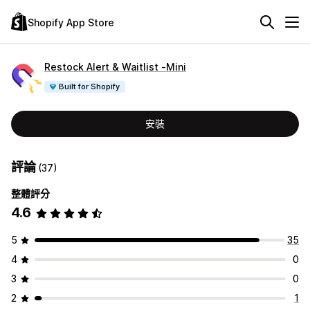
Shopify App Store
Restock Alert & Waitlist ‑Mini
Built for Shopify
安裝
評論
(37)
整體評分
4.6
5
35
4
0
3
0
2
1