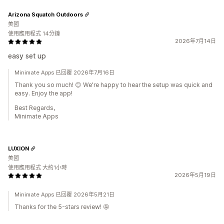
Arizona Squatch Outdoors
美國
使用應用程式 14分鐘
2026年7月14日
easy set up
Minimate Apps 已回覆 2026年7月16日
Thank you so much! 😊 We're happy to hear the setup was quick and
easy. Enjoy the app!
Best Regards,
Minimate Apps
LUXION
美國
使用應用程式 大約1小時
2026年5月19日
Minimate Apps 已回覆 2026年5月21日
Thanks for the 5-stars review! 🤩