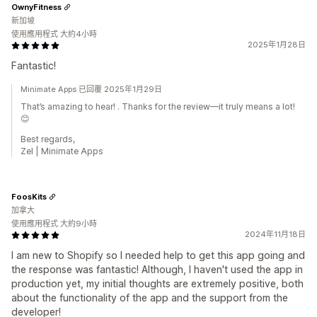
OwnyFitness
新加坡
使用應用程式 大約4小時
2025年1月28日
Fantastic!
Minimate Apps 已回覆 2025年1月29日
That’s amazing to hear! . Thanks for the review—it truly means a lot!
😊
Best regards,
Zel | Minimate Apps
FoosKits
加拿大
使用應用程式 大約9小時
2024年11月18日
I am new to Shopify so I needed help to get this app going and
the response was fantastic! Although, I haven't used the app in
production yet, my initial thoughts are extremely positive, both
about the functionality of the app and the support from the
developer!