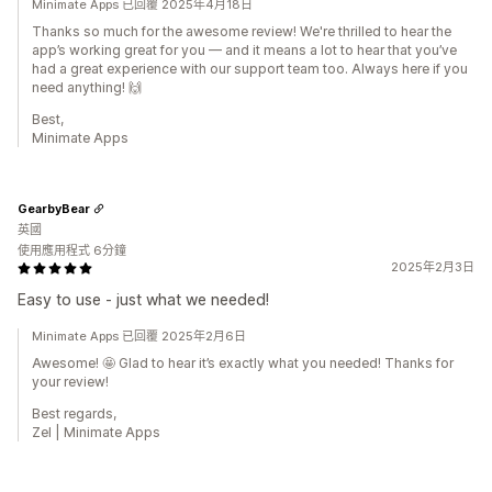
Minimate Apps 已回覆 2025年4月18日
Thanks so much for the awesome review! We're thrilled to hear the
app’s working great for you — and it means a lot to hear that you’ve
had a great experience with our support team too. Always here if you
need anything! 🙌
Best,
Minimate Apps
GearbyBear
英國
使用應用程式 6分鐘
2025年2月3日
Easy to use - just what we needed!
Minimate Apps 已回覆 2025年2月6日
Awesome! 🤩 Glad to hear it’s exactly what you needed! Thanks for
your review!
Best regards,
Zel | Minimate Apps