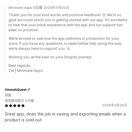
Minimate Apps 已回覆 2024年11月20日
Thank you for your kind words and positive feedback! 😊 We're so
glad we could assist you in getting started with our app. It’s wonderful
to hear that your initial experience with the app and our support has
been so positive!
We’re excited to see how the app performs in production for your
store. If you have any questions or need further help along the way,
we’re always here to support you. 🚀
Wishing you all the best on your Shopify journey!
Best regards,
Zel | Minimate Apps
UmmahQuest
英國
使用應用程式 9分鐘
2026年2月26日
Great app, does the job in saving and exporting emails when a
product is sold out