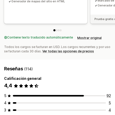
Marcado de
Generador de mapas del sitio en HTML
Generador d
Prueba gratis 
Contiene texto traducido automáticamente
Mostrar original
Todos los cargos se facturan en USD. Los cargos recurrentes y por uso
se facturan cada 30 días.
Ver todas las opciones de precios
Reseñas
(114)
Calificación general
4,4
5
92
4
5
3
4