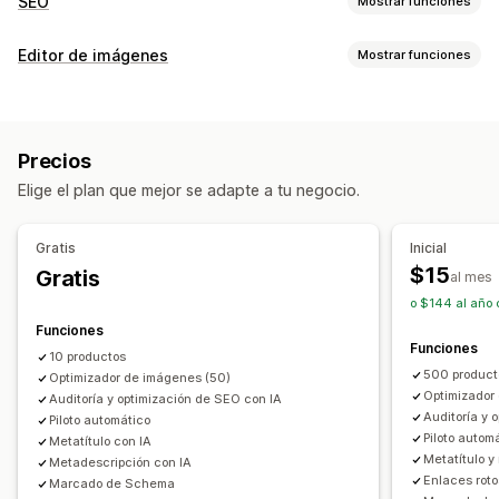
SEO
Mostrar funciones
Herramientas de SEO
Editor de imágenes
Mostrar funciones
Compresión de imágenes
Optimización de la imagen
Cambio de tamaño de las imágenes
Optimización automática
Compresión de imágenes
SEO
Copia de seguridad de imágenes
Texto alternativo
Precios
Texto alternativo
Generación de IA
Marcas de agua
Carga lenta
Enlaces rotos
Páginas de error
Elige el plan que mejor se adapte a tu negocio.
Indexación de páginas
Metaetiqueta
Edición masiva
Fragmentos enriquecidos
JSON-LD
Esquemas
Texto alternativo
Compresión
Cambio de tamaño
Gratis
Inicial
Edición masiva
Generación de IA
SEO local
$15
Gratis
al mes
Optimización de la imagen
Optimización de la velocidad
o $144 al año 
Optimización de metadatos
Automatizaciones
Funciones
Funciones
Monitorear el rendimiento
10 productos
500 product
Optimizador de imágenes (50)
Puntuación SEO
Auditorías
Informes
Optimizador 
Auditoría y optimización de SEO con IA
Información útil y consejos
Informes y estadísticas
Auditoría y 
Piloto automático
Piloto autom
Análisis de contenido
Seguimiento
Tráfico del sitio web
Metatítulo con IA
Metatítulo y
Metadescripción con IA
Enlaces roto
Marcado de Schema