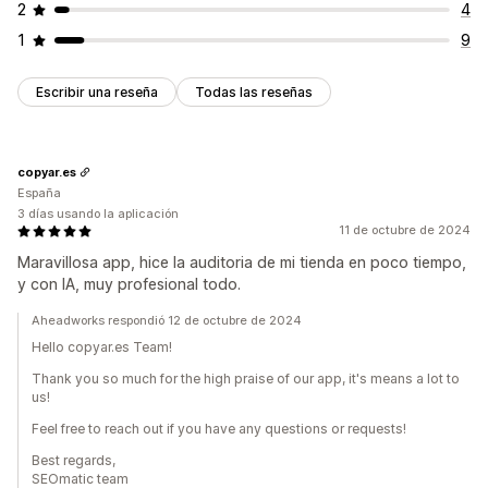
2
4
1
9
Escribir una reseña
Todas las reseñas
copyar.es
España
3 días usando la aplicación
11 de octubre de 2024
Maravillosa app, hice la auditoria de mi tienda en poco tiempo,
y con IA, muy profesional todo.
Aheadworks respondió 12 de octubre de 2024
Hello copyar.es Team!
Thank you so much for the high praise of our app, it's means a lot to
us!
Feel free to reach out if you have any questions or requests!
Best regards,
SEOmatic team