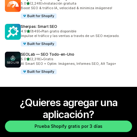
de 5 estrellas
5.0
(2,248)
•
Instalación gratuita
2248 reseñas en total
Boost SEO & tráfico IA, velocidad & minimiza imágenes!
Built for Shopify
Sherpas: Smart SEO
de 5 estrellas
4.9
(849)
•
Plan gratis disponible
849 reseñas en total
Impulse el tráfico y las ventas a través de un SEO mejorado.
Built for Shopify
SEOLab — SEO Todo‑en‑Uno
de 5 estrellas
5.0
(2,318)
•
Gratis
2318 reseñas en total
AI Smart SEO + Optim. Imágenes, Informes SEO, Alt Tags+
Built for Shopify
¿Quieres agregar una
aplicación?
Prueba Shopify gratis por 3 días