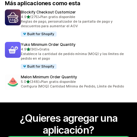
Más aplicaciones como esta
Blockify Checkout Customizer
de 5 estrellas
4.9
(275)
•
Plan gratis disponible
275 reseñas en total
Reglas de pago, personalizador de la pantalla de pago y
descuentos para aumentar el AOV
Built for Shopify
Yuko Minimum Order Quantity
de 5 estrellas
4.9
(90)
•
Gratis
90 reseñas en total
Establece la cantidad de pedido mínima (MOQ) y los límites de
pedido en el pago
Built for Shopify
Melon Minimum Order Quantity
de 5 estrellas
5.0
(348)
•
Plan gratis disponible
348 reseñas en total
Configura (MOQ) Cantidad Mínima de Pedido, Límite de Pedido
¿Quieres agregar una
aplicación?