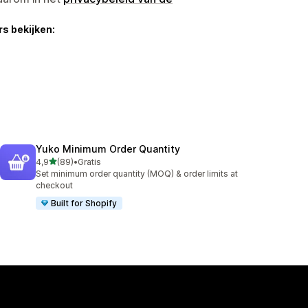
s bekijken:
Yuko Minimum Order Quantity
van 5 sterren
4,9
(89)
•
Gratis
89 recensies in totaal
Set minimum order quantity (MOQ) & order limits at
checkout
Built for Shopify