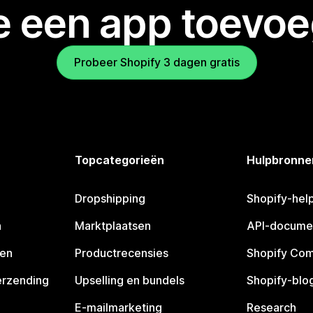
je een app toevo
Probeer Shopify 3 dagen gratis
Topcategorieën
Hulpbronne
Dropshipping
Shopify-hel
n
Marktplaatsen
API-docume
pen
Productrecensies
Shopify Co
erzending
Upselling en bundels
Shopify-blo
E-mailmarketing
Research