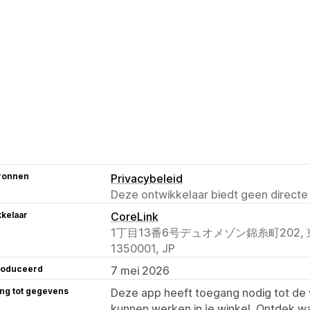
ronnen
Privacybeleid
Deze ontwikkelaar biedt geen directe
kelaar
CoreLink
1丁目13番6号デュオメゾン錦糸町202, 東
1350001, JP
roduceerd
7 mei 2026
ng tot gegevens
Deze app heeft toegang nodig tot d
kunnen werken in je winkel. Ontdek w