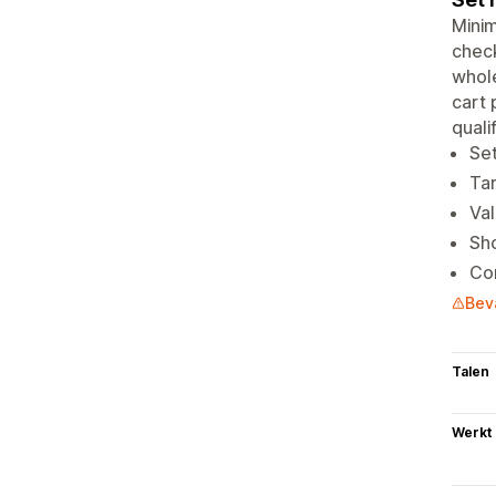
Minim
check
whole
cart 
quali
Set
Tar
Val
Sho
Con
Bev
Talen
Werkt