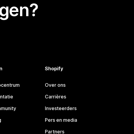
egen?
n
Shopify
pcentrum
Over ons
ntatie
Carrières
mmunity
Investeerders
g
Pers en media
Partners