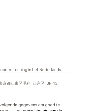
 ondersteuning in het Nederlands.
京都江東区毛利, 江东区, JP-13,
e volgende gegevens om goed te
aarom in het
privacybeleid van de