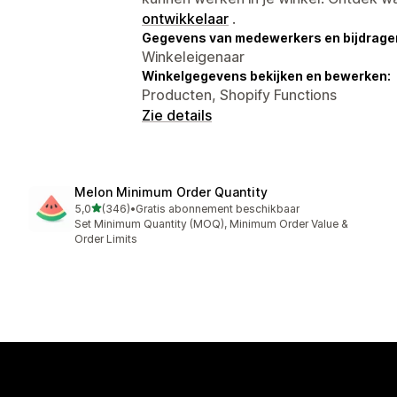
ontwikkelaar
.
Gegevens van medewerkers en bijdrager
Winkeleigenaar
Winkelgegevens bekijken en bewerken:
Producten, Shopify Functions
Zie details
Melon Minimum Order Quantity
van 5 sterren
5,0
(346)
•
Gratis abonnement beschikbaar
346 recensies in totaal
Set Minimum Quantity (MOQ), Minimum Order Value &
Order Limits