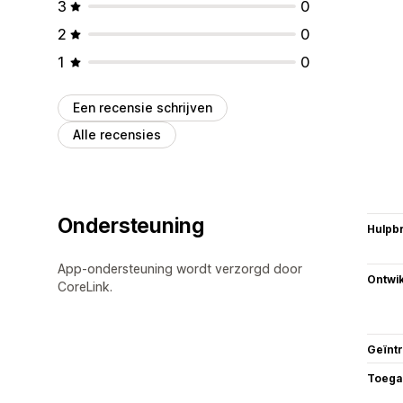
3
0
2
0
1
0
Een recensie schrijven
Alle recensies
Ondersteuning
Hulpb
App-ondersteuning wordt verzorgd door
Ontwik
CoreLink.
Geïnt
Toega