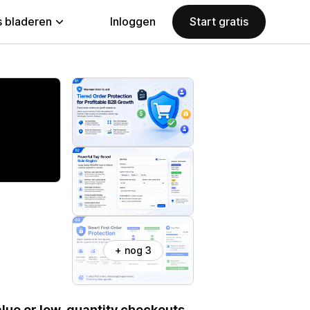
 bladeren
Inloggen
Start gratis
+ nog 3
lue or low-quantity checkouts.