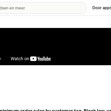
Door apps
ij met uitgelichte afbeeldingen
minimum order rules by customer tag. Block low-va