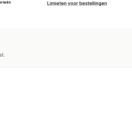
orieën
Limieten voor bestellingen
Beperkingsregels
Minimum aantal
Klantentags
st.