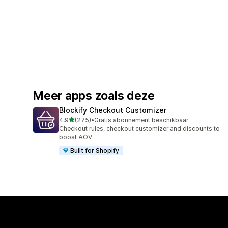
Meer apps zoals deze
Blockify Checkout Customizer
van 5 sterren
4,9
(275)
•
Gratis abonnement beschikbaar
275 recensies in totaal
Checkout rules, checkout customizer and discounts to
boost AOV
Built for Shopify