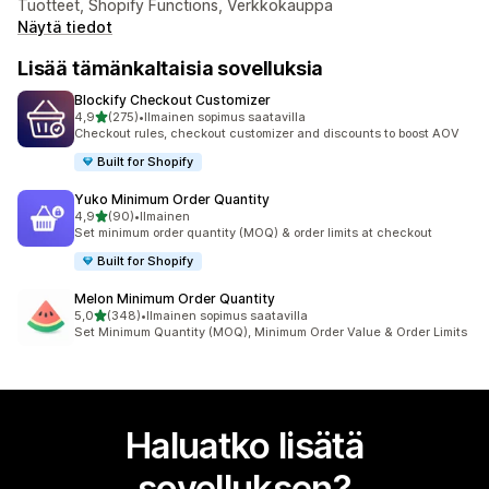
Tuotteet, Shopify Functions, Verkkokauppa
Näytä tiedot
Lisää tämänkaltaisia sovelluksia
Blockify Checkout Customizer
/ 5 tähteä
4,9
(275)
•
Ilmainen sopimus saatavilla
275 arvostelua yhteensä
Checkout rules, checkout customizer and discounts to boost AOV
Built for Shopify
Yuko Minimum Order Quantity
/ 5 tähteä
4,9
(90)
•
Ilmainen
90 arvostelua yhteensä
Set minimum order quantity (MOQ) & order limits at checkout
Built for Shopify
Melon Minimum Order Quantity
/ 5 tähteä
5,0
(348)
•
Ilmainen sopimus saatavilla
348 arvostelua yhteensä
Set Minimum Quantity (MOQ), Minimum Order Value & Order Limits
Haluatko lisätä
sovelluksen?