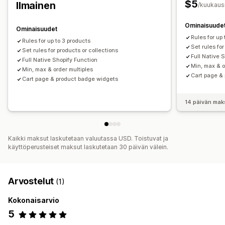
$5
Ilmainen
/kuukaus
Ominaisuude
Ominaisuudet
Rules for up
Rules for up to 3 products
Set rules for
Set rules for products or collections
Full Native 
Full Native Shopify Function
Min, max & o
Min, max & order multiples
Cart page &
Cart page & product badge widgets
14 päivän mak
Kaikki maksut laskutetaan valuutassa USD. Toistuvat ja
käyttöperusteiset maksut laskutetaan 30 päivän välein.
Arvostelut
(1)
Kokonaisarvio
5