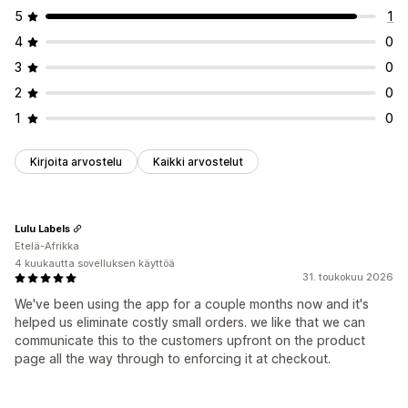
5
1
4
0
3
0
2
0
1
0
Kirjoita arvostelu
Kaikki arvostelut
Lulu Labels
Etelä-Afrikka
4 kuukautta sovelluksen käyttöä
31. toukokuu 2026
We've been using the app for a couple months now and it's
helped us eliminate costly small orders. we like that we can
communicate this to the customers upfront on the product
page all the way through to enforcing it at checkout.