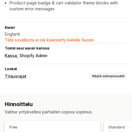
Product-page badge & cart validator theme blocks with
custom error messages
Kielet
Englanti
Tätä sovellusta ei ole käännetty kielelle Suomi
Toimii seuraavan kanssa:
Kassa
Shopify Admin
Luokat
Tilausrajat
Näytä ominaisuudet
Rajasäännöt
Enimmäismäärä
Vähimmäismäärä
Hinnoittelu
Ilmoitusasetukset
Valitse yrityksellesi parhaiten sopiva sopimus.
Ostoskorihälytykset
Kassahälytykset
Free
Standard