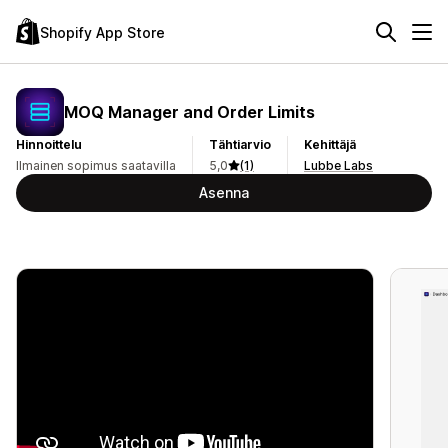
Shopify App Store
MOQ Manager and Order Limits
Hinnoittelu
Tähtiarvio
Kehittäjä
Ilmainen sopimus saatavilla
5,0
(1)
Lubbe Labs
Asenna