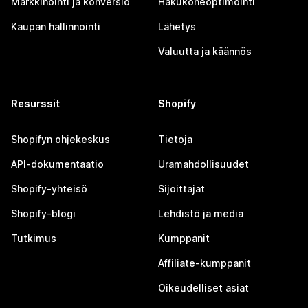
Markkinointi ja konversio
Hakukoneoptimointi
Kaupan hallinnointi
Lähetys
Valuutta ja käännös
Resurssit
Shopify
Shopifyn ohjekeskus
Tietoja
API-dokumentaatio
Uramahdollisuudet
Shopify-yhteisö
Sijoittajat
Shopify-blogi
Lehdistö ja media
Tutkimus
Kumppanit
Affiliate-kumppanit
Oikeudelliset asiat