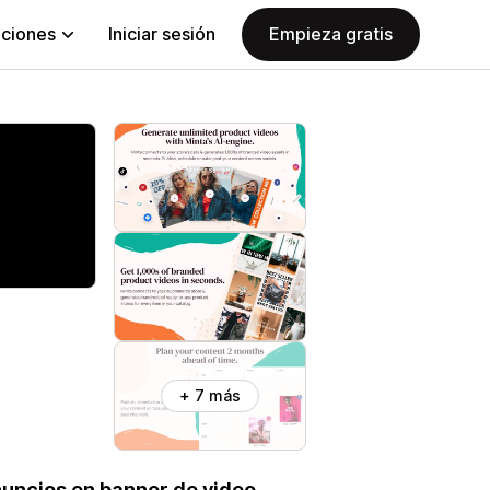
aciones
Iniciar sesión
Empieza gratis
+ 7 más
nuncios en banner de video