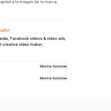
dapten a la imagen de tu marca.
spañol
Media
Facebook videos & video ads
t creative video maker
Mostrar funciones
Mostrar funciones
tomática
Video interactivo
UGC
atizadas
Plantillas
al
les
Anuncios de video