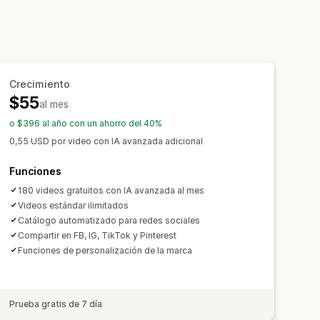
o
ondo del video
 de control
Atribución UTM
Crecimiento
$55
al mes
o $396 al año con un ahorro del 40%
0,55 USD por video con IA avanzada adicional
Funciones
180 videos gratuitos con IA avanzada al mes
Videos estándar ilimitados
Catálogo automatizado para redes sociales
Compartir en FB, IG, TikTok y Pinterest
Funciones de personalización de la marca
Prueba gratis de 7 día