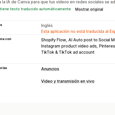
 la IA de Canva para que tus videos en redes sociales se a
tiene texto traducido automáticamente
Mostrar original
as
Inglés
Esta aplicación no está traducida al E
ona con
Shopify Flow
AI Auto post to Social 
Instagram product video ads
Pinteres
TikTok & TikTok ad account
orías
Anuncios
Segmentación
Video y transmisión en vivo
Segmentación de IA
Gestión de videos
Gestión de campañas
Videos comprables
Reproducción au
Optimización de IA
Campañas autom
Compartir en redes sociales
Multican
Imágenes y videos de IA
Redes socia