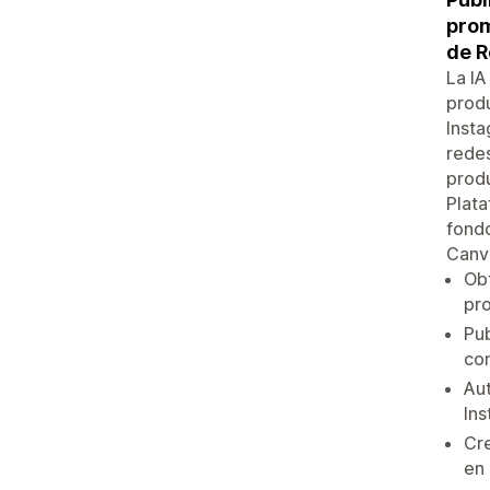
prom
de 
La IA
produ
Insta
redes
produ
Plata
fondo
Canv
Obt
pro
Pub
con
Aut
Ins
Cre
en 