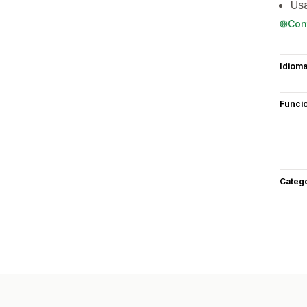
Usa
Con
Idiom
Funci
Categ