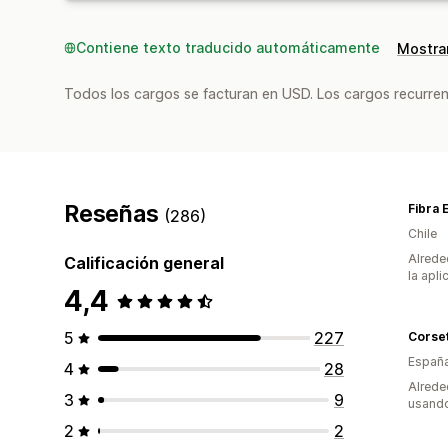
Contiene texto traducido automáticamente
Mostrar
Todos los cargos se facturan en USD. Los cargos recurren
Reseñas
Fibra
(286)
Chile
Alrede
Calificación general
la apli
4,4
5
227
Corset
Españ
4
28
Alrede
3
9
usando
2
2