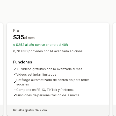
Personalización
Informes y estadísticas de rendimient
Editar el video
Plantillas de videos
F
Seguimiento del rendimiento
Paneles
Reproductor de video
Fuente de tráfico
Pro
$35
al mes
o $252 al año con un ahorro del 40%
0,70 USD por video con IA avanzada adicional
Funciones
70 videos gratuitos con IA avanzada al mes
Videos estándar ilimitados
Catálogo automatizado de contenido para redes
sociales
Compartir en FB, IG, TikTok y Pinterest
Funciones de personalización de la marca
Prueba gratis de 7 día