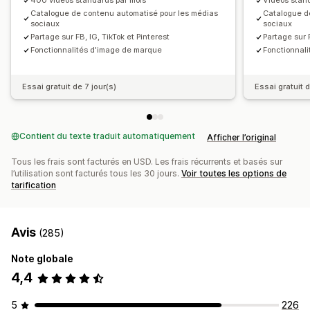
400 vidéos standards par mois
Vidéos stand
Catalogue de contenu automatisé pour les médias
Catalogue d
sociaux
sociaux
Partage sur FB, IG, TikTok et Pinterest
Partage sur F
Fonctionnalités d'image de marque
Fonctionnal
Essai gratuit de 7 jour(s)
Essai gratuit d
Contient du texte traduit automatiquement
Afficher l’original
Tous les frais sont facturés en USD. Les frais récurrents et basés sur
l’utilisation sont facturés tous les 30 jours.
Voir toutes les options de
tarification
Avis
(285)
Note globale
4,4
5
226