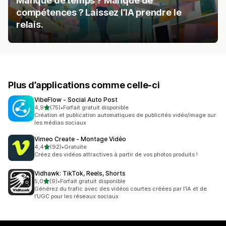
Manque de temps ? Manque de
compétences ? Laissez l’IA prendre le
relais.
Plus d’applications comme celle-ci
VibeFlow ‑ Social Auto Post
étoile(s) sur 5
4,9
(75)
•
Forfait gratuit disponible
75 avis au total
Création et publication automatiques de publicités vidéo/image sur
les médias sociaux
Vimeo Create ‑ Montage Vidéo
étoile(s) sur 5
4,4
(92)
•
Gratuite
92 avis au total
Créez des vidéos attractives à partir de vos photos produits !
Vidhawk: TikTok, Reels, Shorts
étoile(s) sur 5
5,0
(9)
•
Forfait gratuit disponible
9 avis au total
Générez du trafic avec des vidéos courtes créées par l’IA et de
l’UGC pour les réseaux sociaux