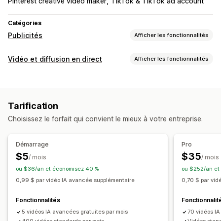
Pinterest creative video maker
TikTok & TikTok ad account
Catégories
Publicités
Afficher les fonctionnalités
Ciblage
Vidéo et diffusion en direct
Afficher les fonctionnalités
Ciblage basé sur l’intelligence artificielle
Gestion des vidéos
Gestion de campagnes
Vidéos achetables
Lecture automatique
Optimisation par intelligence artificielle
Tarification
Vidéo interactive
CGU
Partage social
Multicanal
Campagnes automatisées
Modèles
Choisissez le forfait qui convient le mieux à votre entreprise.
Personnalisation
Génération d’images et vidéos par intelligence artificielle
Montage vidéo
Modèles de vidéo
Arrière-plan vidéo
Médias sociaux
Publicités vidéo
Démarrage
Pro
Lecteur vidéo
$5
$35
/ mois
/ mois
Analyses de performance
ou $36/an et économisez 40 %
ou $252/an et
Suivi des performances
Tableaux de bord
0,99 $ par vidéo IA avancée supplémentaire
0,70 $ par vi
Attribution UTM
Source de trafic
Fonctionnalités
Fonctionnalit
5 vidéos IA avancées gratuites par mois
70 vidéos IA