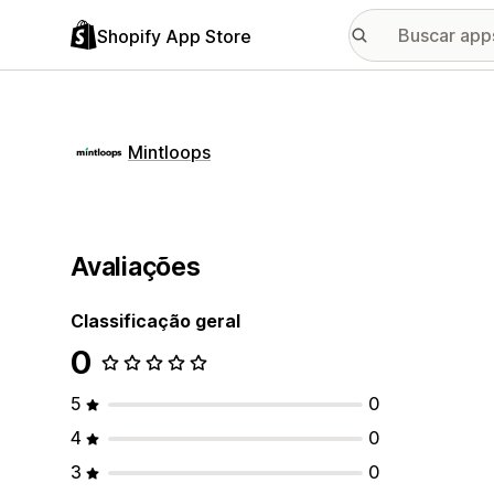
Shopify App Store
Mintloops
Avaliações
Classificação geral
0
5
0
4
0
3
0