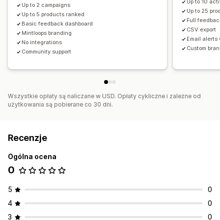
Up to 10 ac
Up to 2 campaigns
Up to 25 pro
Up to 5 products ranked
Full feedbac
Basic feedback dashboard
CSV export
Mintloops branding
Email alert
No integrations
Custom bran
Community support
Wszystkie opłaty są naliczane w USD. Opłaty cykliczne i zależne od
użytkowania są pobierane co 30 dni.
Recenzje
Ogólna ocena
0
5
0
4
0
3
0