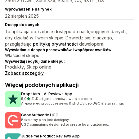
2505 3rd Ave., Suite 324, Seattle, WA, 98121, US
Wprowadzenie na rynek
22 sierpień 2025
Dostęp do danych
Ta aplikacja potrzebuje dostępu do następujących danych,
aby działać w Twoim sklepie. Dowiedz się, dlaczego,
przeglądając
politykę prywatności
dewelopera.
Wyświetlanie danych pracowników i współpracowników:
Właściciel sklepu
Wyświetlaj i edytuj dane sklepu:
Produkty, Sklep online
Zobacz szczegóły
Więcej podobnych aplikacji
Dropstars – AI Reviews App
na 5 gwiazdek
5,0
(1)
•
Dostępna darmowa wersja próbna
Łączna liczba recenzji: 1
AI-powered product reviews & photo/video UGC & star ratings
GoodAuthentic UGC
Bezpłatny plan jest dostępny
UGC campaigns designed to create loyal customers.
Judge.me Product Reviews App