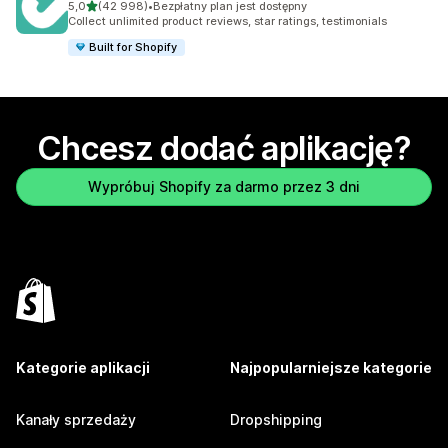
na 5 gwiazdek
5,0
(42 998)
•
Bezpłatny plan jest dostępny
Łączna liczba recenzji: 42998
Collect unlimited product reviews, star ratings, testimonials
Built for Shopify
Chcesz dodać aplikację?
Wypróbuj Shopify za darmo przez 3 dni
Kategorie aplikacji
Najpopularniejsze kategorie
Kanały sprzedaży
Dropshipping