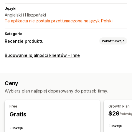
Języki
Angielski i Hiszpański
Ta aplikacja nie została przetłumaczona na język Polski
Kategorie
Recenzje produktu
Pokaż funkcje
Opcje wyświetlania
Budowanie lojalności klientów – Inne
Recenzje ze zdjęciami
Liczba gwiazdek
Strona wszystkich recenzji
Najlepsze recenzje
Kluczowe informacje z recenzji
Ceny
Sposoby zbierania recenzji
Wybierz plan najlepiej dopasowany do potrzeb firmy.
Prośby przez e-mail
Prośby przez SMS
Powiadomienia push
Wyskakujące okienka
Formularze
Free
Growth Plan
Ankiety
Promocje
Polecenia
Automatyzacje
$29
Gratis
/miesi
Niestandardowe prośby
Funkcje
Funkcje