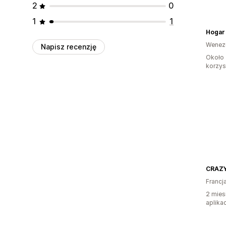
2
0
1
1
Hogar 
Wenez
Napisz recenzję
Około 
korzyst
CRAZY
Francj
2 mies
aplikac