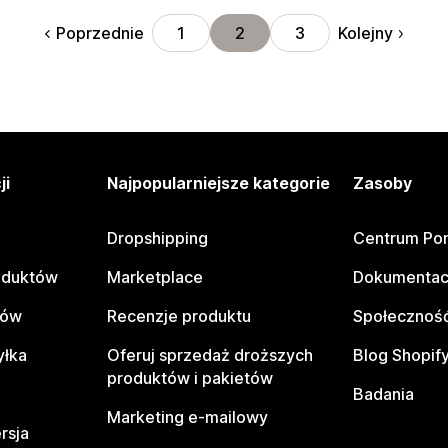
Poprzednie
Kolejny
1
2
3
ji
Najpopularniejsze kategorie
Zasoby
Dropshipping
Centrum Po
oduktów
Marketplace
Dokumentac
tów
Recenzje produktu
Społeczność
yłka
Oferuj sprzedaż droższych
Blog Shopif
produktów i pakietów
Badania
Marketing e-mailowy
rsja