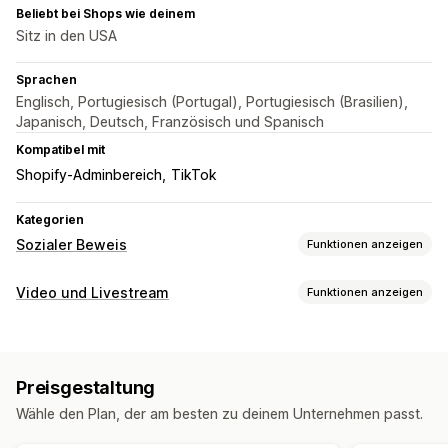
Beliebt bei Shops wie deinem
Sitz in den USA
Sprachen
Englisch, Portugiesisch (Portugal), Portugiesisch (Brasilien),
Japanisch, Deutsch, Französisch und Spanisch
Kompatibel mit
Shopify-Adminbereich
TikTok
Kategorien
Sozialer Beweis
Funktionen anzeigen
Inhaltsarten
Video und Livestream
Funktionen anzeigen
UGC
Fotos
Videos
Reels
Hashtags
Videoverwaltung
Anzeigeoptionen
Shoppable Videos
Autoplay
Interaktives Video
UGC
Benutzerdefinierte Layouts
Preisgestaltung
Social Sharing
Wähle den Plan, der am besten zu deinem Unternehmen passt.
Analysen
Anpassung
Engagement-Tracking