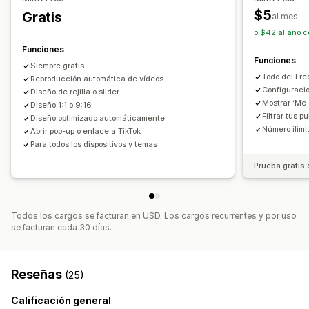
Ventanas emergentes
Adaptación a dispositivos móviles
$5
Gratis
al mes
o $42 al año c
Funciones
Funciones
Siempre gratis
Todo del Fre
Reproducción automática de vídeos
Configuracio
Diseño de rejilla o slider
Mostrar ‘Me 
Diseño 1:1 o 9:16
Filtrar tus 
Diseño optimizado automáticamente
Número ilimi
Abrir pop-up o enlace a TikTok
Para todos los dispositivos y temas
Prueba gratis 
Todos los cargos se facturan en USD. Los cargos recurrentes y por uso
se facturan cada 30 días.
Reseñas
(25)
Calificación general