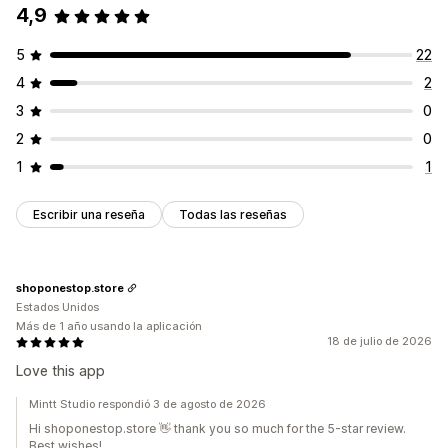
4,9
5
22
4
2
3
0
2
0
1
1
Escribir una reseña
Todas las reseñas
shoponestop.store
Estados Unidos
Más de 1 año usando la aplicación
18 de julio de 2026
Love this app
Mintt Studio respondió 3 de agosto de 2026
Hi shoponestop.store 👋 thank you so much for the 5-star review.
Best wishes!