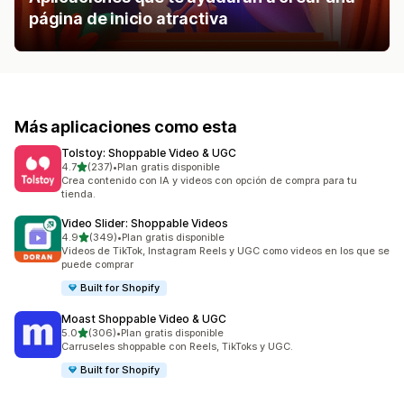
página de inicio atractiva
Más aplicaciones como esta
Tolstoy: Shoppable Video & UGC
de 5 estrellas
4.7
(237)
•
Plan gratis disponible
237 reseñas en total
Crea contenido con IA y videos con opción de compra para tu
tienda.
Video Slider: Shoppable Videos
de 5 estrellas
4.9
(349)
•
Plan gratis disponible
349 reseñas en total
Videos de TikTok, Instagram Reels y UGC como videos en los que se
puede comprar
Built for Shopify
Moast Shoppable Video & UGC
de 5 estrellas
5.0
(306)
•
Plan gratis disponible
306 reseñas en total
Carruseles shoppable con Reels, TikToks y UGC.
Built for Shopify