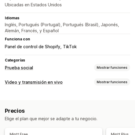
Ubicadas en Estados Unidos
Idiomas
Inglés, Portugués (Portugal), Portugués (Brasil), Japonés,
Alemán, Francés, y Español
Funciona con
Panel de control de Shopify
TikTok
Categorías
Prueba social
Mostrar funciones
Tipo de contenido
Video y transmisión en vivo
Mostrar funciones
UGC
Fotos
Videos
Reels
Hashtags
Gestión de videos
Opciones de muestra
Videos comprables
Reproducción automática
Diseños personalizados
Precios
Video interactivo
UGC
Compartir en redes sociales
Elige el plan que mejor se adapte a tu negocio.
Informes y estadísticas
Personalización
Seguimiento de interacción
Widget de videos
Videos incrustados
Mintt Free
Mintt Plus