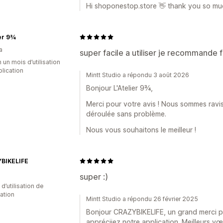
Hi shoponestop.store 👋 thank you so much
ier 9¾
a
super facile a utiliser je recommande
 un mois d’utilisation
plication
Mintt Studio a répondu 3 août 2026
Bonjour L'Atelier 9¾,
Merci pour votre avis ! Nous sommes ravi
déroulée sans problème.
Nous vous souhaitons le meilleur !
BIKELIFE
super :)
d’utilisation de
cation
Mintt Studio a répondu 26 février 2025
Bonjour CRAZYBIKELIFE, un grand merci p
appréciiez notre application. Meilleurs vœ