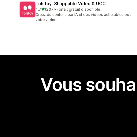
Tolstoy: Shoppable Video & UGC
étoile(s) sur 5
4,7
(237)
•
Forfait gratuit disponible
237 avis au total
Créez du contenu par IA et des vidéos achetables pour
votre vitrine.
Vous souhai