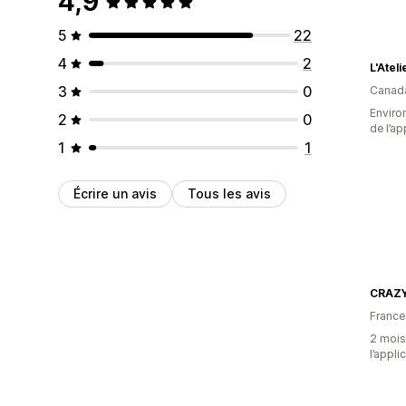
4,9
5
22
4
2
L'Atel
3
0
Canad
Environ
2
0
de l’ap
1
1
Écrire un avis
Tous les avis
CRAZY
France
2 mois 
l’appli