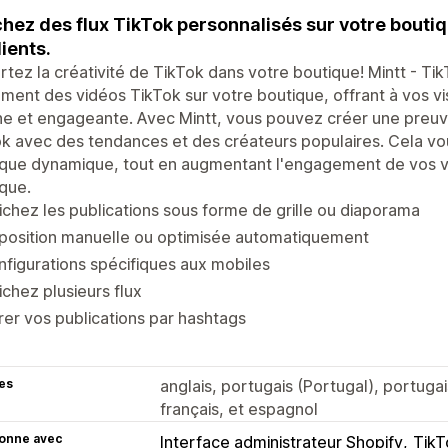
chez des flux TikTok personnalisés sur votre boutiq
lients.
tez la créativité de TikTok dans votre boutique! Mintt - Ti
ement des vidéos TikTok sur votre boutique, offrant à vos v
he et engageante. Avec Mintt, vous pouvez créer une preuv
k avec des tendances et des créateurs populaires. Cela vo
que dynamique, tout en augmentant l'engagement de vos vis
que.
ichez les publications sous forme de grille ou diaporama
sposition manuelle ou optimisée automatiquement
figurations spécifiques aux mobiles
ichez plusieurs flux
trer vos publications par hashtags
es
anglais, portugais (Portugal), portugai
français, et espagnol
ionne avec
Interface administrateur Shopify
TikT