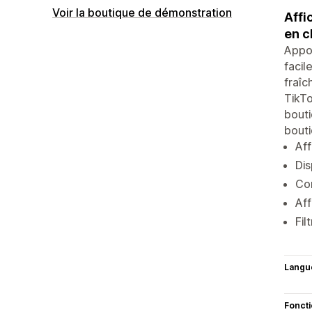
Voir la boutique de démonstration
Affi
en c
Appor
facil
fraîc
TikTo
bouti
bouti
Aff
Di
Con
Aff
Fil
Langu
Fonct