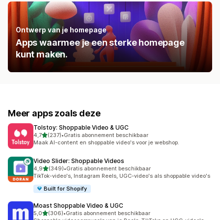
Ontwerp van je homepage
Apps waarmee je een sterke homepage
kunt maken.
Meer apps zoals deze
Tolstoy: Shoppable Video & UGC
van 5 sterren
4,7
(237)
•
Gratis abonnement beschikbaar
237 recensies in totaal
Maak AI-content en shoppable video's voor je webshop.
Video Slider: Shoppable Videos
van 5 sterren
4,9
(349)
•
Gratis abonnement beschikbaar
349 recensies in totaal
TikTok-video's, Instagram Reels, UGC-video's als shoppable video's
Built for Shopify
Moast Shoppable Video & UGC
van 5 sterren
5,0
(306)
•
Gratis abonnement beschikbaar
306 recensies in totaal