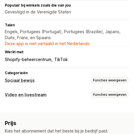
Populair bij winkels zoals die van jou
Gevestigd in de Verenigde Staten
Talen
Engels, Portugees (Portugal), Portugees (Brazilië), Japans,
Duits, Frans, en Spaans
Deze app is niet vertaald in het Nederlands
Werkt met
Shopify-beheercentrum
TikTok
Categorieën
Sociaal bewijs
Functies weergeven
Contenttypes
Video en livestream
Functies weergeven
UGC
Foto's
Video's
Reels
Hashtags
Videobeheer
Weergaveopties
Shoppable video's
Automatisch afspelen
Aangepaste opmaak
Prijs
Interactieve video
UGC
Delen via social media
Kies het abonnement dat het beste bij je bedrijf past.
Analytics