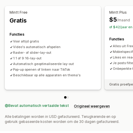
Aanpassing
Betrokkenheid volgen
Videowidget
Ingesloten video's
Pop-ups
Mintt Free
Mintt Plus
Mobiel responsief
$5
Gratis
/maand
of $42/jaar e
Functies
Functies
Voor altijd gratis
Alles uit Fre
Video's automatisch afspelen
Mobielspecif
Raster- of slider-lay-out
Likes en rea
1:1 of 9:16-lay-out
Je posts fil
Automatisch geoptimaliseerde lay-out
Onbeperkte 
Pop-up openen of linken naar TikTok
Beschikbaar op alle apparaten en thema's
Gratis proefp
Bevat automatisch vertaalde tekst
Origineel weergeven
Alle betalingen worden in USD gefactureerd. Terugkerende en op
gebruik gebaseerde kosten worden om de 30 dagen gefactureerd.