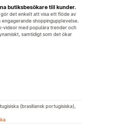
na butiksbesökare till kunder.
 gör det enkelt att visa ett flöde av
och engagerande shoppingupplevelse.
ok-videor med populära trender och
 dynamiskt, samtidigt som det ökar
ugisiska (brasiliansk portugisiska),
ska