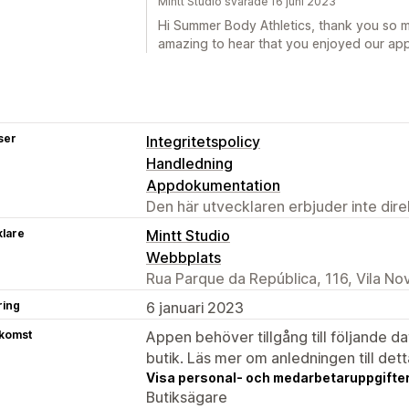
Mintt Studio svarade 16 juni 2023
Hi Summer Body Athletics, thank you so much
amazing to hear that you enjoyed our app
ser
Integritetspolicy
Handledning
Appdokumentation
Den här utvecklaren erbjuder inte dir
klare
Mintt Studio
Webbplats
Rua Parque da República, 116, Vila No
ring
6 januari 2023
tkomst
Appen behöver tillgång till följande d
butik. Läs mer om anledningen till det
Visa personal- och medarbetaruppgifter
Butiksägare