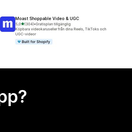
Moast Shoppable Video & UGC
av 5 stjärnor
5,0
(304)
•
Gratisplan tillgänglig
304 recensioner totalt
Köpbara videokaruseller från dina Reels, TikToks och
UGC-videor
Built for Shopify
app?