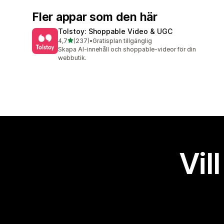
Fler appar som den här
Tolstoy: Shoppable Video & UGC
av 5 stjärnor
4,7
(237)
•
Gratisplan tillgänglig
237 recensioner totalt
Skapa AI-innehåll och shoppable-videor för din
webbutik.
Vil