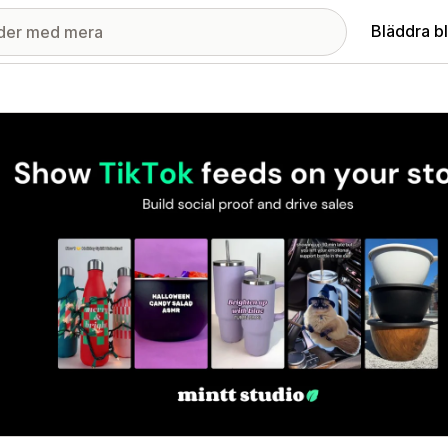
Bläddra b
ri med utvalda bilder