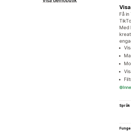
Visa demobutik
Visa
Få in
TikTo
Med M
kreat
engag
Vis
Man
Mob
Vis
Fil
Inn
Språk
Funge