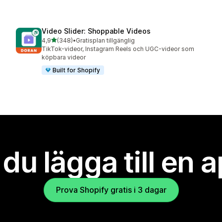
Video Slider: Shoppable Videos
av 5 stjärnor
4,9
(348)
•
Gratisplan tillgänglig
348 recensioner totalt
TikTok-videor, Instagram Reels och UGC-videor som
köpbara videor
Built for Shopify
l du lägga till en 
Prova Shopify gratis i 3 dagar