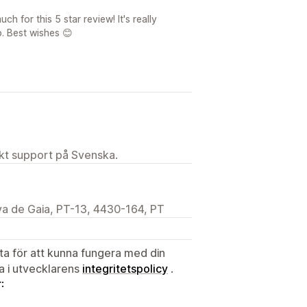
 for this 5 star review! It's really
. Best wishes 😊
ekt support på Svenska.
va de Gaia, PT-13, 4430-164, PT
ata för att kunna fungera med din
ta i utvecklarens
integritetspolicy
.
: