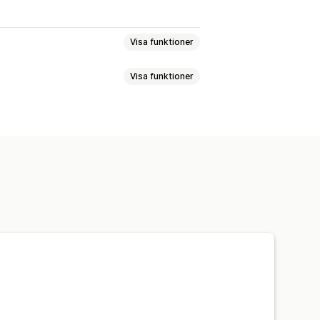
Visa funktioner
Visa funktioner
taggar
ing
Interaktiv video
UGC
p-fönster
Mobilanpassning