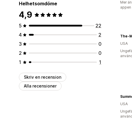
Mer än
Helhetsomdöme
appen
4,9
5
22
4
2
The-M
3
0
USA
Ungefä
2
0
använd
1
1
Skriv en recension
Alla recensioner
Summe
USA
Ungefä
använd