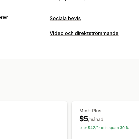
rier
Sociala bevis
Innehållstyper
Video och direktströmmande
UGC
Foton
Videor
Videoklipp
Hash
Videohantering
Visningsalternativ
Köpbara videor
Automatisk uppspeln
Anpassade layouter
Social delning
Analysverktyg
Anpassning
Spårning av engagemang
Videowidget
Inbäddade videor
Popu
Mintt Plus
$5
/månad
eller $42/år och spara 30 %