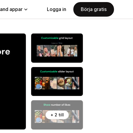
land appar
Logga in
Börja gratis
+ 2 till