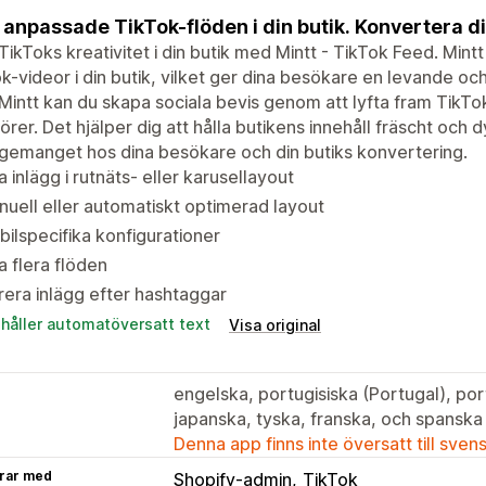
 anpassade TikTok-flöden i din butik. Konvertera di
 TikToks kreativitet i din butik med Mintt - TikTok Feed. Mintt
k-videor i din butik, vilket ger dina besökare en levande 
intt kan du skapa sociala bevis genom att lyfta fram TikT
örer. Det hjälper dig att hålla butikens innehåll fräscht och
emanget hos dina besökare och din butiks konvertering.
a inlägg i rutnäts- eller karusellayout
uell eller automatiskt optimerad layout
ilspecifika konfigurationer
a flera flöden
trera inlägg efter hashtaggar
ehåller automatöversatt text
Visa original
engelska, portugisiska (Portugal), port
japanska, tyska, franska, och spanska
Denna app finns inte översatt till sven
rar med
Shopify-admin
TikTok