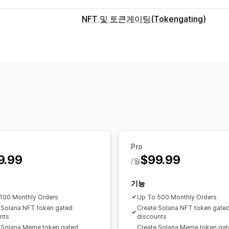
NFT 및 토큰게이팅(Tokengating)
NFT 설정
가져오기
게이팅 및 액세스
멤버십
게이트 제품
게이트 페이지
캠
토큰 지원
POAP
타사 NFT
지갑 추적
Pro
9.99
$99.99
/월
기능
100 Monthly Orders
Up To 500 Monthly Orders
 Solana NFT token gated
Create Solana NFT token gate
nts
discounts
 Solana Meme token gated
Create Solana Meme token ga