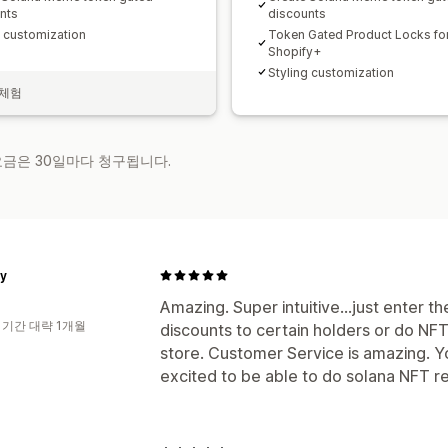
nts
discounts
g customization
Token Gated Product Locks fo
Shopify+
Styling customization
 체험
 요금은 30일마다 청구됩니다.
y
Amazing. Super intuitive...just enter t
 기간 대략 1개월
discounts to certain holders or do NF
store. Customer Service is amazing. Y
excited to be able to do solana NFT 