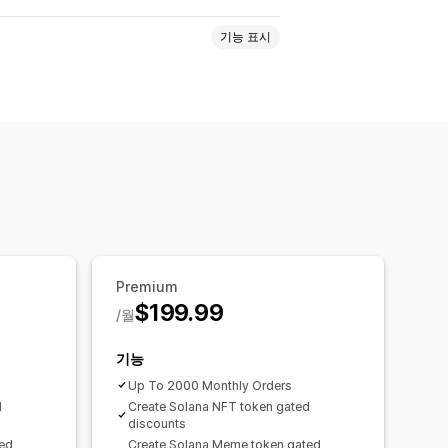
기능 표시
페인
할인
로열티 프로그램
Premium
$199.99
/월
기능
Up To 2000 Monthly Orders
d
Create Solana NFT token gated
discounts
ted
Create Solana Meme token gated