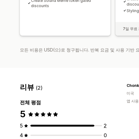
Create Solana Meme token gated
discou
discounts
Stylin
7일 무료
모든 비용은 USD(으)로 청구됩니다. 반복 요금 및 사용 기반
리뷰
Chonk
(2)
미국
앱 사용
전체 평점
5
5
2
4
0