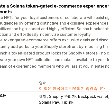
te a Solana token-gated e-commerce experience w
ounts
e NFTs for your loyal customers or collaborate with existi
udiences by offering distinctive and exclusive experiences 
utilizes the high-speed and highly efficient Solana blockch
ction and effortlessly incentivize customer loyalty
ue tokengated ecommerce offers exclusive deals and disco
tantly add perks to your Shopify storefront by importing th
nch a token-gated product locks for Shopify+ stores - no 
ate your own NFT collection and make it available to your 
eam of experienced members who will assist you in enterin
영어
이 앱은 한국어로 번역되지 않았습니다
호환:
결제
Shopify 관리자
Backpack wallet
Solana Pay
Tiplink