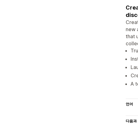
Crea
disc
Creat
new a
that 
colle
Tr
Ins
Lau
Cre
A t
언어
다음과 