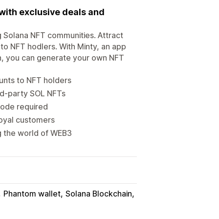
ith exclusive deals and
ng Solana NFT communities. Attract
to NFT hodlers. With Minty, an app
ain, you can generate your own NFT
unts to NFT holders
ird-party SOL NFTs
code required
loyal customers
g the world of WEB3
Phantom wallet
Solana Blockchain