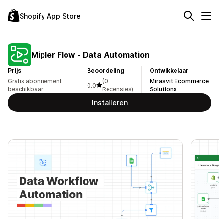
Shopify App Store
Mipler Flow ‑ Data Automation
Prijs
Beoordeling
Ontwikkelaar
Gratis abonnement
(0
Mirasvit Ecommerce
0,0
beschikbaar
Recensies)
Solutions
Installeren