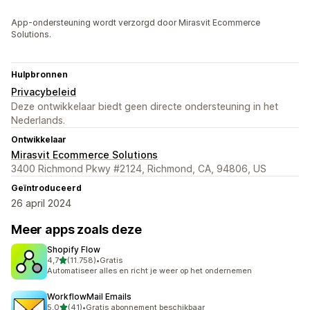
App-ondersteuning wordt verzorgd door Mirasvit Ecommerce
Solutions.
Hulpbronnen
Privacybeleid
Deze ontwikkelaar biedt geen directe ondersteuning in het
Nederlands.
Ontwikkelaar
Mirasvit Ecommerce Solutions
3400 Richmond Pkwy #2124, Richmond, CA, 94806, US
Geïntroduceerd
26 april 2024
Meer apps zoals deze
Shopify Flow
van 5 sterren
4,7
(11.758)
•
Gratis
11758 recensies in totaal
Automatiseer alles en richt je weer op het ondernemen
WorkflowMail Emails
van 5 sterren
5,0
(41)
•
Gratis abonnement beschikbaar