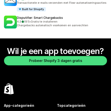
41 recensies in totaal
Transactionele e-mails verzenden met Flow-automatiseringsacties
Built for Shopify
Disputifier: Smart Chargebacks
van 5 sterren
4,5
(81)
•
Gratis te installeren
81 recensies in totaal
Chargebacks automatisch voorkomen en aanvechten
Wil je een app toevoegen?
Probeer Shopify 3 dagen gratis
App-categorieën
Topcategorieën