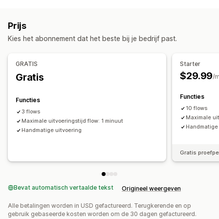
Automatiseringstaken
Klantsegmenten
Klantentags
E-mailantwoorden
Prijs
Fraudedetectie
Voorraadniveaus
Kies het abonnement dat het beste bij je bedrijf past.
Afhandeling van bestellingen
Tags voor bestellingen
Betaalstatus
Producttags
Retourverwerking
GRATIS
Starter
Verkoopdrempels
Voorraadaanvulling
Op tijd gebaseerd
$29.99
Gratis
/
Verwerking van bestellingen
Aanpassing
Functies
Functies
API's
Voorwaardelijke logica
Templates
10 flows
3 flows
Maximale uit
Automatische gegevenssynchronisatie
Maximale uitvoeringstijd flow: 1 minuut
Geplande taken
Handmatige 
Handmatige uitvoering
Aangepaste workflows
Meerdere winkels
Gratis proefp
Bevat automatisch vertaalde tekst
Origineel weergeven
Alle betalingen worden in USD gefactureerd. Terugkerende en op
gebruik gebaseerde kosten worden om de 30 dagen gefactureerd.