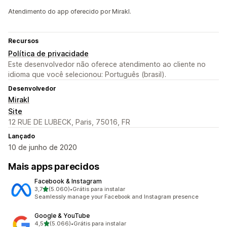
Atendimento do app oferecido por Mirakl.
Recursos
Política de privacidade
Este desenvolvedor não oferece atendimento ao cliente no
idioma que você selecionou: Português (brasil).
Desenvolvedor
Mirakl
Site
12 RUE DE LUBECK, Paris, 75016, FR
Lançado
10 de junho de 2020
Mais apps parecidos
Facebook & Instagram
de 5 estrelas
3,7
(5.060)
•
Grátis para instalar
5060 avaliações ao todo
Seamlessly manage your Facebook and Instagram presence
Google & YouTube
de 5 estrelas
4,5
(5.066)
•
Grátis para instalar
5066 avaliações ao todo