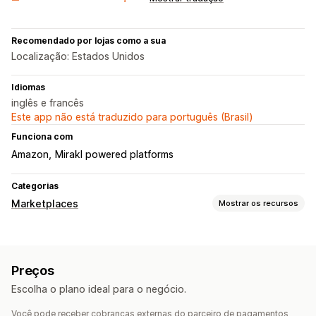
Recomendado por lojas como a sua
Localização: Estados Unidos
Idiomas
inglês e francês
Este app não está traduzido para português (Brasil)
Funciona com
Amazon
Mirakl powered platforms
Categorias
Marketplaces
Mostrar os recursos
Gerenciamento de listagem
Automação de feed
Feed de produtos
Preços
Sincronização de produtos
Seleção de produtos
Escolha o plano ideal para o negócio.
Sincronização de ofertas
Você pode receber cobranças externas do parceiro de pagamentos