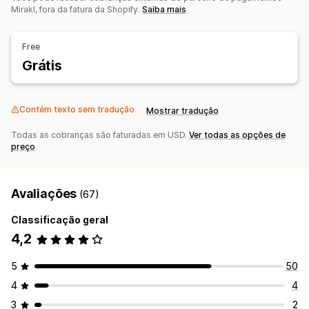
Gerenciamento de pedidos
Mirakl, fora da fatura da Shopify.
Saiba mais
Processamento de pedidos em vários locais
Aprovação de pedidos
Sincronização de pedidos
Free
Sincronização de estoque
Grátis
Contém texto sem tradução
Mostrar tradução
Todas as cobranças são faturadas em USD.
Ver todas as opções de
preço
Avaliações
(67)
Classificação geral
4,2
5
50
4
4
3
2