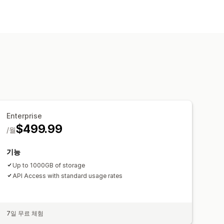
Enterprise
$499.99
/월
기능
Up to 1000GB of storage
API Access with standard usage rates
7일 무료 체험