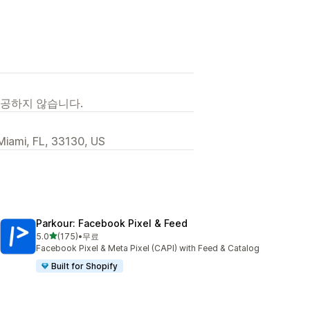
제공하지 않습니다.
Miami, FL, 33130, US
Parkour: Facebook Pixel & Feed
별 5개 중
5.0
(175)
•
무료
총 리뷰 175개
Facebook Pixel & Meta Pixel (CAPI) with Feed & Catalog
Built for Shopify