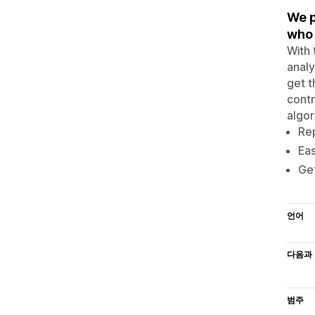
We p
who 
With 
analy
get t
contr
algor
Rep
Eas
Get
언어
다음과 
범주