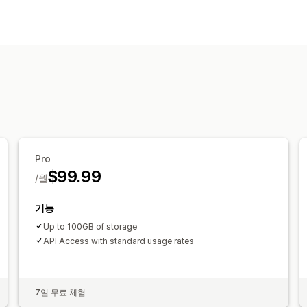
Pro
$99.99
/월
기능
Up to 100GB of storage
API Access with standard usage rates
7일 무료 체험