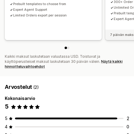
300+ Order E
Prebuilt templates to choose from
Unlimited Or
Expert Agent Support
Prebuilt tem
Limited Orders export per session
Expert Agen
7 päivän maks
Kaikki maksut laskutetaan valuutassa USD. Toistuvat ja
käyttöperusteiset maksut laskutetaan 30 päivän välein.
Näytä kaikki
hinnoitteluvaihtoehdot
Arvostelut
(2)
Kokonaisarvio
5
5
2
4
0