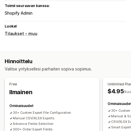
Toimii seuraavan kanssa:
Shopify Admin
Luokat
Tilaukset – muu
Hinnoittelu
Valitse yrityksellesi parhaiten sopiva sopimus.
Free
Unlimited Pla
$4.95
Ilmainen
/ku
Ominaisuude
Ominaisuudet
30+ Custom E
30+ Custom Export File Configuration
Manual & S
Manual CSV/XLSX Exports
CSV/XLSX Em
Advance Fields Selection
Smart Export
300+ Order Export Fields