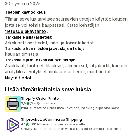
30. syyskuu 2025
Tietojen käyttöoikeus
Tämän sovellus tarvitsee seuraavien tietojen käyttöoikeuden,
jotta se voi toimia kaupassasi. Katso kehittäjän
tietosuojakäytäntö
.
Tarkastele asiakastietoja:
Arkaluonteiset tiedot, laite- ja toimintatiedot
Tarkastele henkilöstön ja avustajien tietoja:
Kaupan omistaja
Tarkastele ja muokkaa kaupan tietoja:
Asiakkaat, tuotteet, tilaukset, alennukset, lahjakortit, kaupan
analytiikka, yritykset, mukautetut tiedot, muut tiedot
Näytä tiedot
Lisää tämänkaltaisia sovelluksia
Shopify Order Printer
/ 5 tähteä
3,5
(356)
•
Ilmainen
356 arvostelua yhteensä
Print customized pick lists, invoices, packing slips and more
Shiprocket: eCommerce Shipping
/ 5 tähteä
4,1
(631)
•
Ilmainen sopimus saatavilla
631 arvostelua yhteensä
Grow your business faster with a trusted eCommerce partner