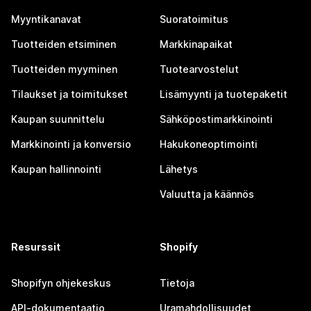
Myyntikanavat
Suoratoimitus
Tuotteiden etsiminen
Markkinapaikat
Tuotteiden myyminen
Tuotearvostelut
Tilaukset ja toimitukset
Lisämyynti ja tuotepaketit
Kaupan suunnittelu
Sähköpostimarkkinointi
Markkinointi ja konversio
Hakukoneoptimointi
Kaupan hallinnointi
Lähetys
Valuutta ja käännös
Resurssit
Shopify
Shopifyn ohjekeskus
Tietoja
API-dokumentaatio
Uramahdollisuudet