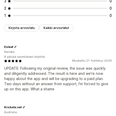
3
0
2
0
1
0
Kirjoita arvostelu
Kaikki arvostelut
Eoleaf
Ranska
8 päivää sovelluksen käyttöä
Muokattu 21. huhtikuu 2026
UPDATE: Following my original review, the issue was quickly
and diligently addressed. The result is here and we're now
happy about the app and will be upgrading to a paid plan.
Two days without an answer from support, I'm forced to give
up on this app. What a shame
Krickets.net
Australia