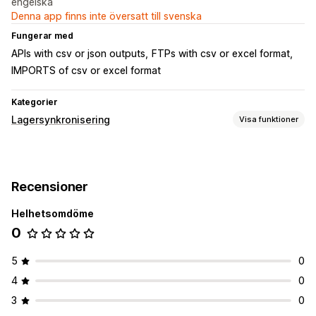
engelska
Denna app finns inte översatt till svenska
Fungerar med
APIs with csv or json outputs
FTPs with csv or excel format
IMPORTS of csv or excel format
Kategorier
Lagersynkronisering
Visa funktioner
Synkroniseringstyp
Priser
Produktinformation
Varianter
SKU:er
Bulk
Recensioner
Anpassad
Helhetsomdöme
Aviseringar och rapporter
0
Dataimport och -export
5
0
4
0
3
0