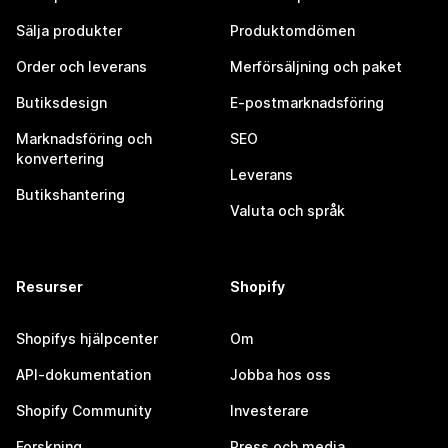
Sälja produkter
Produktomdömen
Order och leverans
Merförsäljning och paket
Butiksdesign
E-postmarknadsföring
Marknadsföring och
SEO
konvertering
Leverans
Butikshantering
Valuta och språk
Resurser
Shopify
Shopifys hjälpcenter
Om
API-dokumentation
Jobba hos oss
Shopify Community
Investerare
Forskning
Press och media