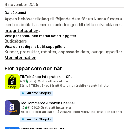
4 november 2025
Dataåtkomst
Appen behöver tillgång till följande data för att kunna fungera
med din butik. Läs mer om anledningen till detta i utvecklarens
integritetspolicy
.
Visa personal- och medarbetaruppgifter:
Butiksägare
Visa och redigera butiksuppgifter:
Kunder, produkter, rabatter, anpassade data, övriga uppgifter
Mer information
Fler appar som den här
TikTok Shop Integration — SPL
av 5 stjärnor
4,9
(737)
•
Gratis att installera
737 recensioner totalt
Sälj på TikTok Shop för att öka dina försäljningsmöjligheter
Built for Shopify
CedCommerce Amazon Channel
av 5 stjärnor
4,7
(1 062)
•
Gratis att installera
1062 recensioner totalt
Det blir enkelt att sälja på Amazon med Amazons försäljningskanal
Built for Shopify