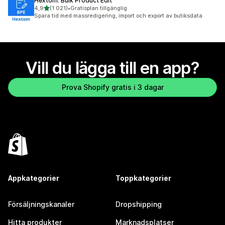
Hextom: Bulk Product Edit
av 5 stjärnor
4,9
(1 021)
•
Gratisplan tillgänglig
1021 recensioner totalt
Spara tid med massredigering, import och export av butiksdata
Vill du lägga till en app?
Prova Shopify gratis i 3 dagar
Appkategorier
Toppkategorier
Försäljningskanaler
Dropshipping
Hitta produkter
Marknadsplatser