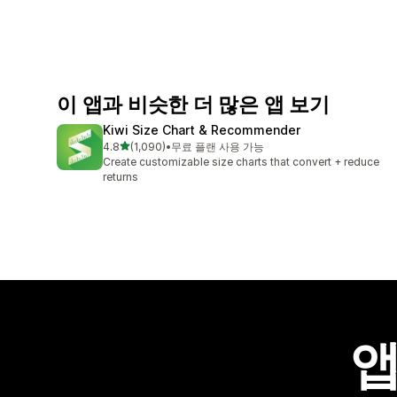
이 앱과 비슷한 더 많은 앱 보기
Kiwi Size Chart & Recommender
별 5개 중
4.8
(1,090)
•
무료 플랜 사용 가능
총 리뷰 1090개
Create customizable size charts that convert + reduce
returns
앱