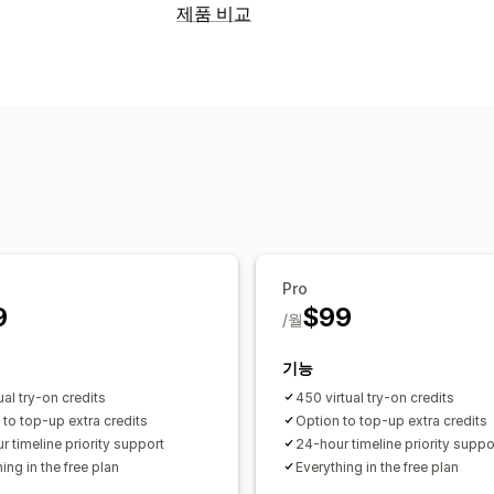
제품 비교
비교 도구
팝업
제품 가상 착용(사용)
표시 옵션
사용자 지정 CSS
색상 및 글꼴
사용자 
모바일 반응형
Pro
9
$99
/월
기능
ual try-on credits
450 virtual try-on credits
 to top-up extra credits
Option to top-up extra credits
r timeline priority support
24-hour timeline priority suppo
ing in the free plan
Everything in the free plan