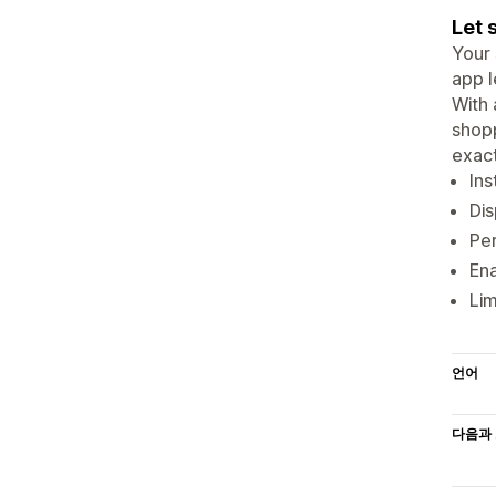
Let 
Your 
app l
With 
shopp
exact
Ins
Dis
Per
Ena
Lim
언어
다음과 