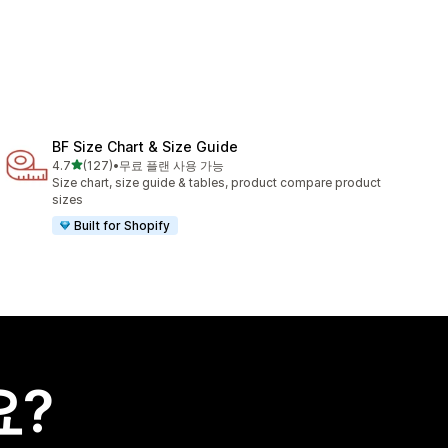
BF Size Chart & Size Guide
별 5개 중
4.7
(127)
•
무료 플랜 사용 가능
총 리뷰 127개
Size chart, size guide & tables, product compare product
sizes
Built for Shopify
요?