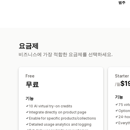
범주
요금제
비즈니스에 가장 적합한 요금제를 선택하세요.
Free
Starter
$1
무료
/월
기능
기능
75 virt
10 AI virtual try-on credits
Option
Integrate directly on product page
24-hou
Enable for specific products/collections
Everyth
Detailed usage analytics and logging