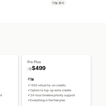
기능 표시
지정 텍스트
여러 언어
제품 페이지
Pro Plus
$499
/월
기능
1500 virtual try-on credits
Option to top-up extra credits
rt
24-hour timeline priority support
Everything in the free plan